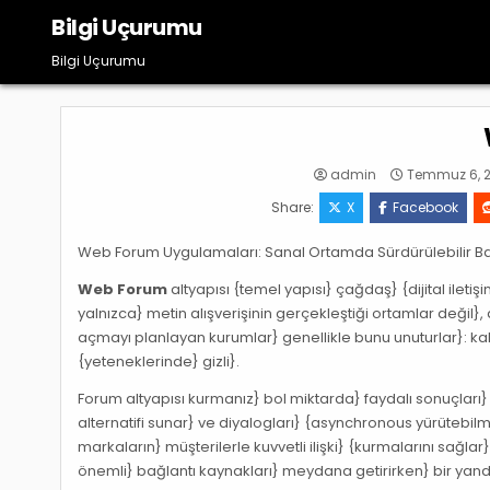
Skip
Bilgi Uçurumu
to
content
Bilgi Uçurumu
admin
Temmuz 6, 
Share:
X
Facebook
Web Forum Uygulamaları: Sanal Ortamda Sürdürülebilir Bağl
Web Forum
altyapısı {temel yapısı} çağdaş} {dijital ilet
yalnızca} metin alışverişinin gerçekleştiği ortamlar değil}
açmayı planlayan kurumlar} genellikle bunu unuturlar}: ka
{yeteneklerinde} gizli}.
Forum altyapısı kurmanız} bol miktarda} faydalı sonuçları} 
alternatifi sunar} ve diyalogları} {asynchronous yürütebi
markaların} müşterilerle kuvvetli ilişki} {kurmalarını sağla
önemli} bağlantı kaynakları} meydana getirirken} bir yanda