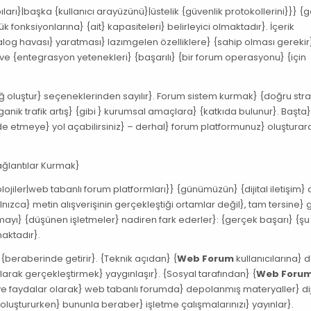
arı}|başka {kullanıcı arayüzünü}|üstelik {güvenlik protokollerini}}} {
fonksiyonlarına} {ait} kapasiteleri} belirleyici olmaktadır}. İçerik
yalog havası} yaratması} lazımgelen özelliklere} {sahip olması gerekir
 ve {entegrasyon yetenekleri} {başarılı} {bir forum operasyonu} {için
ğ oluştur} seçeneklerinden sayılır}. Forum sistem kurmak} {doğru strate
nik trafik artış} {gibi } kurumsal amaçlara} {katkıda bulunur}. Başta
e etmeye} yol açabilirsiniz} – derhal} forum platformunuz} oluşturar
ğlantılar Kurmak}
ojiler|web tabanlı forum platformları}} {günümüzün} {dijital iletişim} 
nızca} metin alışverişinin gerçekleştiği ortamlar değil}, tam tersine} 
amayı} {düşünen işletmeler} nadiren fark ederler}: {gerçek başarı} {ş
aktadır}.
{beraberinde getirir}. {Teknik açıdan} {
Web Forum
kullanıcılarına} 
arak gerçekleştirmek} yaygınlaşır}. {Sosyal tarafından} {
Web Foru
. İlave faydalar olarak} web tabanlı forumda} depolanmış materyaller} dij
oluştururken} bununla beraber} işletme çalışmalarınızı} yayınlar}.