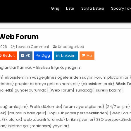
Giriş
Liste
Sayfa Listesi
Spotify Tak
Web Forum
on
Posted
2026
Leave a Comment
Uncategorized
Web
in
Forum
Reddit
VK
Digg
Linkedin
Mix
antılar Kurmak – Eksiksiz Bilgi Kaynağınız
işim} ekosisteminin vazgeçilmez öğelerinden sayılır. Forum platformları
, dahası} gruplar biraraya getiren hareketli} {ekosistemlerdir}.
Web F
lıcı etki} güncel durumda} {Web Forum} sunacağı} sürekli katılım}
sağlamlaştırır}. Pratik düzlemde} forum ziyaretçilerine} {24/7 erişim}
lmek} {mümkün hale gelir}. Topluluk yapısı perspektifinden} {Web For
r}. {Ek olarak} web tabanlı forumda} birikmiş veriler} SEO perspektifin
n} işletme çalışmalarınızı} yayınlar}.