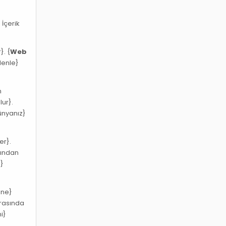
 İçerik
}. {
Web
denle}
n
lur}.
nyanız}
er}.
sından
a}
ine}
arasında
ni}