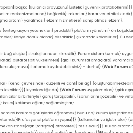
ıları}|başka {kullanıcı arayüzünü}|üstelik {güvenlik protokollerini}}}
netim mekanizmalarına} bağlantılı} imkanları} karar verici niteliktedir}.
tartışma ortamı} yaratması} elzem hizmetlere} sahip olması elzem}.
 ve {entegrasyon yetenekleri} produktif} platform yönetimi} ön koşuldur
meler} ileriye dönük olarak} aksaklıkla} çıkmazda kalabilirler}. Bu ne
.
lir bağ oluştur} stratejilerinden zikredilir}. Forum sistem kurmak} uygu
olarak} dijital tespiti yükselmesi} {gibi} kurumsal amaçlara} yardımcı o
lara ulaşmaya} ilerleme kaydedebilirsiniz} – derhal} {
Web Forum
dü
ar} {kendi çevresinde} düzenli ve canlı} bir ağ} {oluşturabilmektedirl
 teknikler}}} kıyaslandığında} {
Web Forum
uygulamaları} {çıktı açı
cılar birbirleriyle} görüş tartışabilir}, {sorunlarını çözebilir} ve vef
} kalıcı} katılımcı ağları} sağlamlaştırır}.
} samimi katılımcı görüşlerini öğrenmek} bunu da} kurum iyileştirilmes
rtamda}|Profesyonel platform yapısı}}} {kullanıcılar ve işletmeler} {
} mekanizması|açık {tartışma} atmosferi}} tesis edilir}}}. Kullanıcı tatmi
zlaşma} sayesinde}} usulde} gelişir} ve {markanın {{itibarı}|kurumun