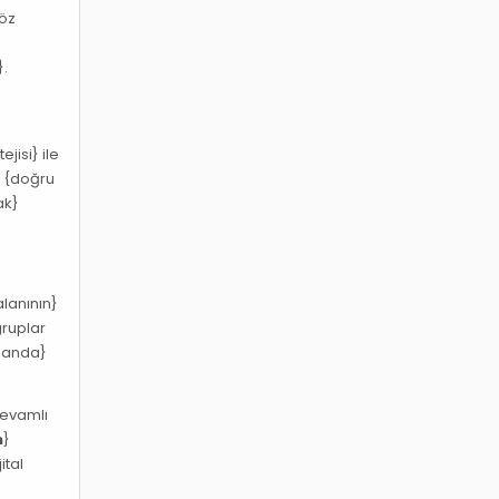
göz
}.
jisi} ile
} {doğru
ak}
alanının}
gruplar
u anda}
devamlı
m
}
ital