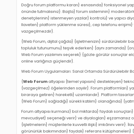
Doğru forum platformu kararı} esnasında} fonksiyonel yapıl
önünde tutmalısınız}. Başta} forum sisteminin} moderatörlük 
denetçilerinin} istenmeyen yazılar} kontrolü} ve yapıcı di
Ilaveten} platform yüklenme süresi}, cep telefonu erişimi}
vazgeçilmezdir}.
{Web Forum, dijital çağda} {işletmenizin} sürdürülebilir ba
topluluk tutunumunu} teşvik ederken} {aynı zamanda} {orga
Web Forum yazılımını seçerek} {gözle görülür sonuçlar eld
online varlığınızı güçlendir}.
Web Forum Uygulamaları: Sanal Ortamda Sürdürülebilir Ba
{
Web Forum
altyapısı {temel yapısını} destekleyen} teknol
{vazgeçilmez} öğelerinden sayılır}. Forum platformları} yal
biraraya getiren} hareketli} uzamlarıdır}. Platform tasarl
{Web Forum} sağladığı} sürekli katılım} olanağında} {yatm
Forum altyapısı kurmanız} bol miktarda} faydalı sonuçları} 
mevcudiyet} seçeneği verir} ve diyalogları} eşzamansız ol
{işletmelerin} müşterilerle kuvvetli ilişki} imkânını verir}
görünürlük bakımından} faydalı} referans kütüphaneleri} {