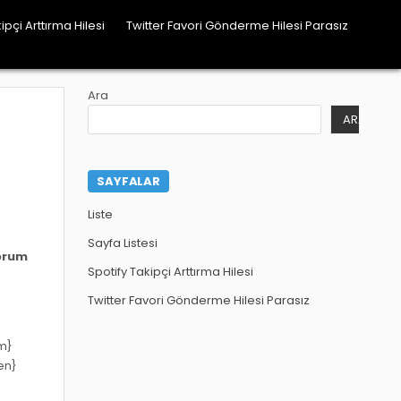
ipçi Arttırma Hilesi
Twitter Favori Gönderme Hilesi Parasız
Ara
ARA
SAYFALAR
Liste
}
Sayfa Listesi
orum
Spotify Takipçi Arttırma Hilesi
Twitter Favori Gönderme Hilesi Parasız
um}
den}