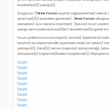
kredibilitesi}}} pekişir}}}.
{Uygun bir {{
Web Forum
seçimi} sağlayabilmek} adına} di
çıkarmak}}}}} kesinlikle gereklidir}. {
Web Forum
altyapısı
olanakları} {son derece önemlidir}. {Ayrıca} forum yazıl
çekişe alınması|taranması}}|SEO düzeltilmesi}|organik kon
Forum platformu kurma seçimi} vermek} {işletmeniz} kullanıc
tasarım} ile başlamanız|İlk aşamada sade} bir sistem} m
yaklaşım}}}, fakat}}} hemen başında} danışmanlığı} {alm
dünyasına}}} başlamak}|katılım başlatmak}}} ihtiyaçlarından
Forum
Forum
Forum
Forum
Forum
Forum
Forum
Forum
Forum