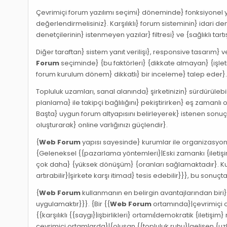
Çevrimiçi forum yazılımı seçimi} döneminde} fonksiyonel yap
değerlendirmelisiniz}. Karşılıklı} forum sisteminin} idari de
denetçilerinin} istenmeyen yazılar} filtresi} ve {sağlıklı 
Diğer taraftan} sistem yanıt verilişi}, responsive tasarım}
Forum
seçiminde} {bu faktörleri} {dikkate almayan} {işlet
forum kurulum dönem} dikkatlı} bir inceleme} talep eder}
Topluluk uzamları, sanal alanında} şirketinizin} sürdürülebi
planlama} ile takipçi bağlılığını} pekiştirirken} eş zamanlı 
Başta} uygun forum altyapısını belirleyerek} istenen sonuç
oluşturarak} online varlığınızı güçlendir}.
{
Web Forum
yapısı sayesinde} kurumlar ile organizasyonl
{Geleneksel {{pazarlama yöntemleri}|Eski zamankı {iletişim
çok daha} {yüksek dönüşüm} {oranları sağlamaktadır}. Kullanı
artırabilir}|şirkete karşı itimad} tesis edebilir}}}, bu sonuçta
{
Web Forum
kullanmanın en belirgin avantajlarından biri
uygulamaktır}}}. {Bir {{
Web Forum
ortamında}|çevrimiçi o
{{karşılıklı {{saygı}|işbirlikleri} ortamı|demokratik {iletişim
çevrimiçi ortamlarda}|{oluşan {{topluluk ruhu}|gelişen {u