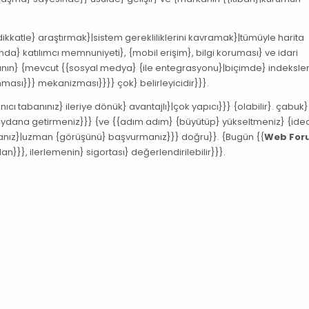
kkatle} araştırmak}|sistem gerekliliklerini kavramak}|tümüyle harita
nda} katılımcı memnuniyeti}, {mobil erişim}, bilgi koruması} ve idari
ımının} {mevcut {{sosyal medya} {ile entegrasyonu}|biçimde} indeksle
ması}}} mekanizması}}}} çok} belirleyicidir}}}.
ı tabanınız} ileriye dönük} avantajlı}|çok yapıcı}}} {olabilir}. çabuk}
eydana getirmeniz}}} {ve {{adım adım} {büyütüp} yükseltmeniz} {ide
anız}|uzman {görüşünü} başvurmanız}}} doğru}}. {Bugün {{
Web For
}}}, ilerlemenin} sigortası} değerlendirilebilir}}}.