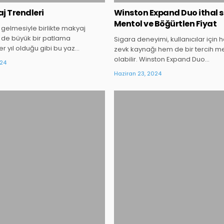
j Trendleri
Winston Expand Duo ithal 
Mentol ve Böğürtlen Fiyat
 gelmesiyle birlikte makyaj
 de büyük bir patlama
Sigara deneyimi, kullanıcılar için 
er yıl olduğu gibi bu yaz…
zevk kaynağı hem de bir tercih m
olabilir. Winston Expand Duo…
024
Haziran 23, 2024
Posted
Posted
in
in