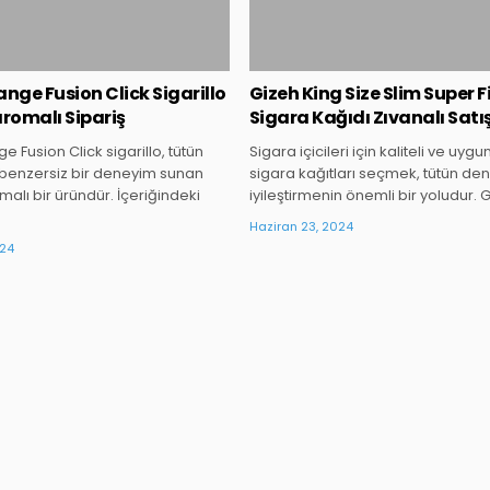
nge Fusion Click Sigarillo
Gizeh King Size Slim Super F
romalı Sipariş
Sigara Kağıdı Zıvanalı Satı
 Fusion Click sigarillo, tütün
Sigara içicileri için kaliteli ve uygun 
benzersiz bir deneyim sunan
sigara kağıtları seçmek, tütün de
alı bir üründür. İçeriğindeki
iyileştirmenin önemli bir yoludur. 
Haziran 23, 2024
024