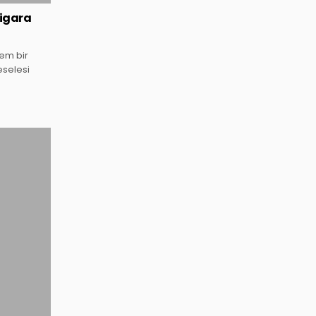
sigara
hem bir
eselesi