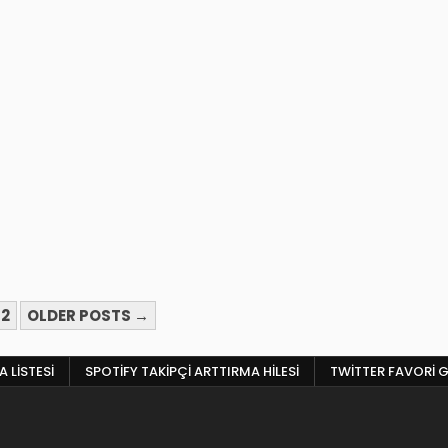
2
OLDER POSTS →
 LISTESI
SPOTIFY TAKIPÇI ARTTIRMA HILESI
TWITTER FAVORI G