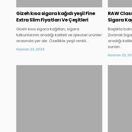
Gizeh kısa sigara kağıdı yeşil Fine
RAW Classi
Extra Slim Fiyatları Ve Çeşitleri
Sigara Kağ
Gizeh kısa sigara kağıtları, sigara
Başlıkta bah
tutkunlarının aradığı kaliteli ve işlevsel ürünler
Zıvanalı Siga
arasında yer alır. Özellikle yeşil renkli…
aradığı kali
sunan…
Haziran 23, 2024
Haziran 23, 2
Posted
in