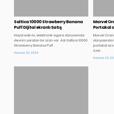
Saltica 10000 Strawberry Banana
Marvel Ora
Puff Dijital ekranlı Satış
Portakal a
Hayal edin ki, elektronik sigara dünyasında
Marvel Orange
devrim yaratan bir ürün var. Adı Saltica 10000
dünyasında 
Strawberry Banana Puff…
portakal arom
özel…
Haziran 23, 2024
Haziran 23, 2
Posted
in