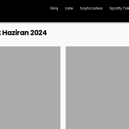
Giriş
Liste
Sayfa Listesi
Spotify Tak
:
Haziran 2024
Posted
Posted
in
in