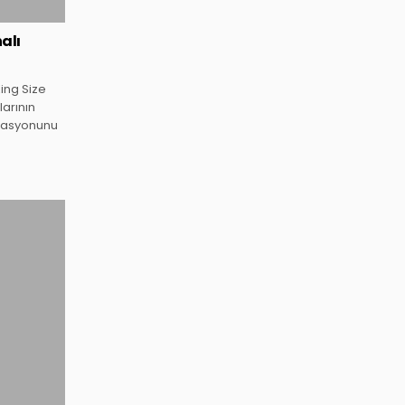
alı
ing Size
larının
inasyonunu