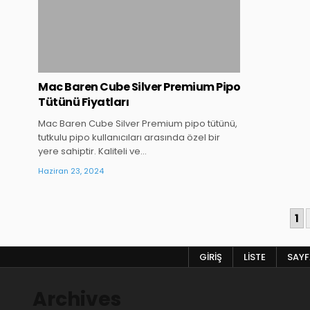
Mac Baren Cube Silver Premium Pipo
Tütünü Fiyatları
Mac Baren Cube Silver Premium pipo tütünü,
tutkulu pipo kullanıcıları arasında özel bir
yere sahiptir. Kaliteli ve…
Haziran 23, 2024
YAZI
1
SAYFALAMASI
GIRIŞ
LISTE
SAYFA
Archives