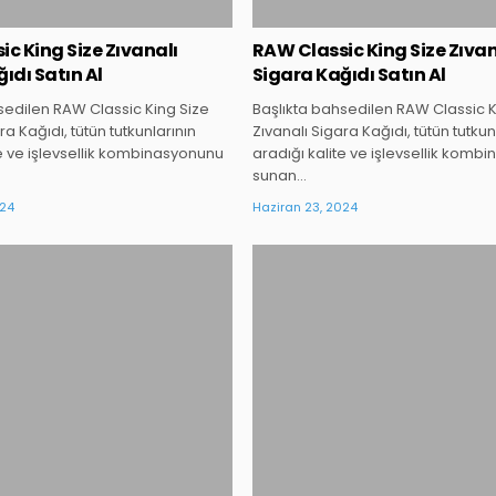
c King Size Zıvanalı
RAW Classic King Size Zıvan
ıdı Satın Al
Sigara Kağıdı Satın Al
sedilen RAW Classic King Size
Başlıkta bahsedilen RAW Classic K
ra Kağıdı, tütün tutkunlarının
Zıvanalı Sigara Kağıdı, tütün tutkun
te ve işlevsellik kombinasyonunu
aradığı kalite ve işlevsellik komb
sunan…
024
Haziran 23, 2024
Posted
Posted
in
in