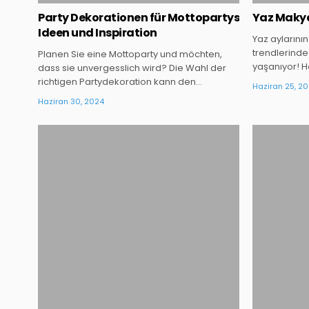
Party Dekorationen für Mottopartys
Yaz Makya
Ideen und Inspiration
Yaz aylarının
trendlerinde
Planen Sie eine Mottoparty und möchten,
yaşanıyor! H
dass sie unvergesslich wird? Die Wahl der
richtigen Partydekoration kann den…
Haziran 25, 2
Haziran 30, 2024
Posted
in