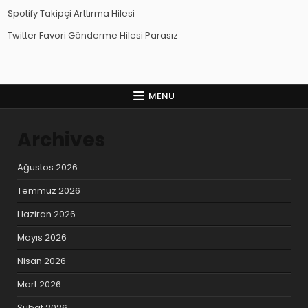
Spotify Takipçi Arttırma Hilesi
Twitter Favori Gönderme Hilesi Parasız
MENU
Archives
Ağustos 2026
Temmuz 2026
Haziran 2026
Mayıs 2026
Nisan 2026
Mart 2026
Şubat 2026