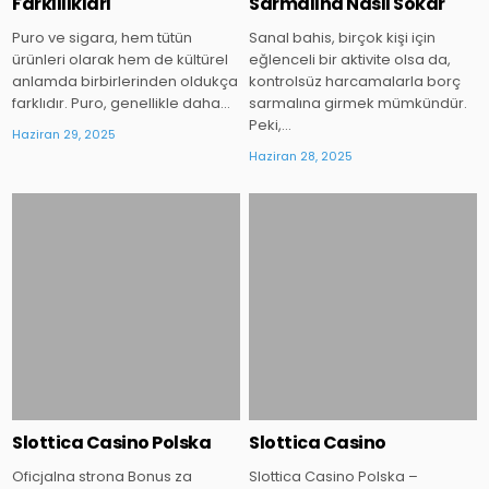
Farklılıkları
Sarmalına Nasıl Sokar
Puro ve sigara, hem tütün
Sanal bahis, birçok kişi için
ürünleri olarak hem de kültürel
eğlenceli bir aktivite olsa da,
anlamda birbirlerinden oldukça
kontrolsüz harcamalarla borç
farklıdır. Puro, genellikle daha…
sarmalına girmek mümkündür.
Peki,…
Haziran 29, 2025
Haziran 28, 2025
Posted
Posted
in
in
Slottica Casino Polska
Slottica Casino
Oficjalna strona Bonus za
Slottica Casino Polska –