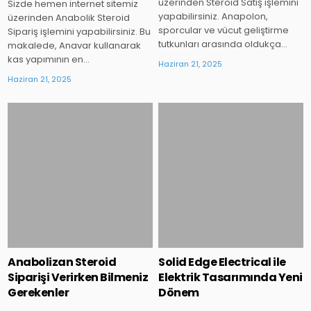
üzerinden Steroid Satış işlemini
Sizde hemen internet sitemiz
yapabilirsiniz. Anapolon,
üzerinden Anabolik Steroid
sporcular ve vücut geliştirme
Sipariş işlemini yapabilirsiniz. Bu
tutkunları arasında oldukça…
makalede, Anavar kullanarak
kas yapımının en…
Haziran 21, 2025
Haziran 21, 2025
Posted
Posted
in
in
Anabolizan Steroid
Solid Edge Electrical ile
Siparişi Verirken Bilmeniz
Elektrik Tasarımında Yeni
Gerekenler
Dönem