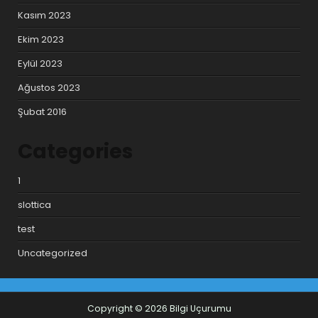
Kasım 2023
Ekim 2023
Eylül 2023
Ağustos 2023
Şubat 2016
Categories
1
slottica
test
Uncategorized
Copyright © 2026 Bilgi Uçurumu