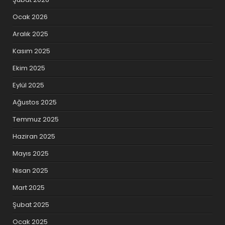
Ocak 2026
Aralık 2025
Kasım 2025
Ekim 2025
Eylül 2025
Ağustos 2025
Temmuz 2025
Haziran 2025
Mayıs 2025
Nisan 2025
Mart 2025
Şubat 2025
Ocak 2025