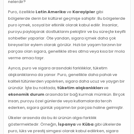
nelerdir?
Puro, özellikle
Latin Amerika
ve
Karayipler
gibi
bölgelerde derin bir kültürel geçmişe sahiptir. Bu bölgelerde
puro içmek, sosyal bir etkinlik olarak kabul edilir. İnsanlar,
puroyu paylaşarak dostluklarını pekiştirir ve bu süreçte keyifli
sohbetler yaparlar. Öte yandan, sigara içmek daha çok
bireysel bir eylem olarak görülür. Hızlı bir yaşam tarzının bir
parçası olan sigara, genellikle stres atma veya kısa bir mola
verme amacı taşır.
Ayrıca, puro ve sigara arasındaki farklılıklar, tüketim
alışkanlıklarına da yansır. Puro, genellikle daha pahalı ve
kaliteli tütünlerden yapılırken, sigara daha ucuz ve yaygın bir
üründür. İşte bu noktada,
tüketim alışkanlıkları
ve
ekonomik durum
arasında bir bağ kurmak mümkün. Birçok
insan, puroyu özel günlerde veya kutlamalarda tercih
ederken, sigara günlük yaşamın bir parçası haline gelmiştir.
Ülkeler arasında da bu iki ürünün algısı farklılık
göstermektedir. Örneğin,
İspanya
ve
Küba
gibi ülkelerde
puro, lüks ve prestij simgesi olarak kabul edilirken, sigara