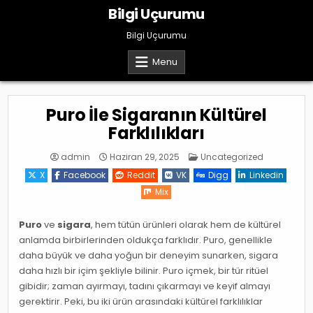
Skip
Bilgi Uçurumu
to
content
Bilgi Uçurumu
Menu
Puro İle Sigaranın Kültürel
Farklılıkları
Posted
admin
Haziran 29, 2025
Uncategorized
in
X
Facebook
Reddit
VK
Digg
Linkedin
Mix
Puro
ve
sigara
, hem tütün ürünleri olarak hem de kültürel
anlamda birbirlerinden oldukça farklıdır. Puro, genellikle
daha büyük ve daha yoğun bir deneyim sunarken, sigara
daha hızlı bir içim şekliyle bilinir. Puro içmek, bir tür ritüel
gibidir; zaman ayırmayı, tadını çıkarmayı ve keyif almayı
gerektirir. Peki, bu iki ürün arasındaki kültürel farklılıklar