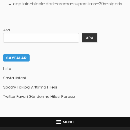
gezinmesi
← captain-black-dark-crema-superslims–20s-siparis
Ara
ARA
SAYFALAR
Liste
Sayfa Listesi
Spotify Takipçi Arttırma Hilesi
Twitter Favori Gönderme Hilesi Parasız
MENU