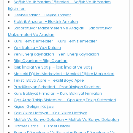
Sağlık Ve İlk Yardım Eğitimleri – Sağlık Ve İlk Yardım
Eğitimleri
HeykelTraşlar – HeykelTraşlar
Elektrik Arızaları – Elektrik Arızaları
Laboratuvar Malzemeleri Ve Araçları – Laboratuvar
Malzemeleri Ve Araçları
Kuru Temizlemeciler – Kuru Temizlemeciler
Yazı Kutusu – Yazı Kutusu
Yeni Enerji Kaynakları – Yeni Enerji Kaynakları
Bilgi Oyunları – Bilgi Oyunları
İplik İmalat Ve Satışı – İplik İmalat Ve Satışı
Mesleki Eğitim Merkezleri – Mesleki Eğitim Merkezleri
Tekstil Boya Apre – Tekstil Boya Apre
Prodüksiyon Şirketleri – Prodüksiyon Şirketleri
Kuru Bakliyat Firmaları – Kuru Bakliyat Firmaları
Gps Araç Takip Sistemleri – Gps Araç Takip Sistemleri
Kişisel Gelişim Köşesi
Kazı Yıkım Hafriyat – Kazı Yıkım Hafriyat
Mutfak Ve Banyo Dolapları – Mutfak Ve Banyo Dolapları
Hizmet Ustası – Hizmet Ustası
Bahçe Düzenleme Ve Peyzaj – Bahçe Düzenleme Ve