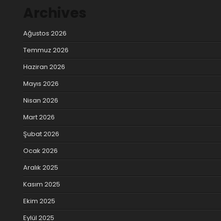
Archives
Ağustos 2026
Temmuz 2026
Haziran 2026
Mayıs 2026
Nisan 2026
Mart 2026
Şubat 2026
Ocak 2026
Aralık 2025
Kasım 2025
Ekim 2025
Eylül 2025