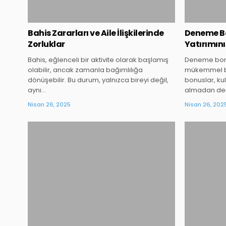
Bahis Zararları ve Aile İlişkilerinde
Deneme Bo
Zorluklar
Yatırımını
Bahis, eğlenceli bir aktivite olarak başlamış
Deneme bonus
olabilir, ancak zamanla bağımlılığa
mükemmel bir
dönüşebilir. Bu durum, yalnızca bireyi değil,
bonuslar, kul
aynı…
almadan de
Nisan 26, 2025
Nisan 26, 202
Posted
in