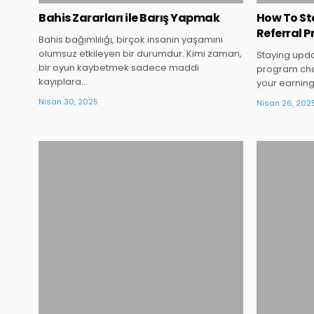
Bahis Zararları ile Barış Yapmak
How To St
Referral 
Bahis bağımlılığı, birçok insanın yaşamını
olumsuz etkileyen bir durumdur. Kimi zaman,
Staying upda
bir oyun kaybetmek sadece maddi
program chan
kayıplara…
your earning
Nisan 30, 2025
Nisan 26, 202
Posted
in