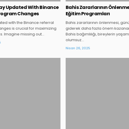
ay Updated With Binance
Bahis Zararlarının Önlenmes
Program Changes
Eğitim Programları
ted with the Binance referral
Bahis zararlarının önlenmesi, g
ges is crucial for maximizing
giderek daha fazla önem kazanan
s. Imagine missing out…
Bahis bağımlılığı, bireylerin yaşam 
olumsuz…
5
Nisan 26, 2025
Posted
Posted
in
in