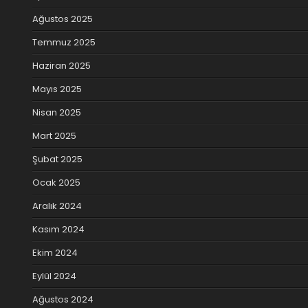
Ağustos 2025
Temmuz 2025
Haziran 2025
Mayıs 2025
Nisan 2025
Mart 2025
Şubat 2025
Ocak 2025
Aralık 2024
Kasım 2024
Ekim 2024
Eylül 2024
Ağustos 2024