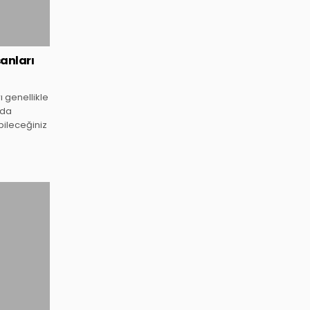
sanları
 genellikle
nda
ileceğiniz