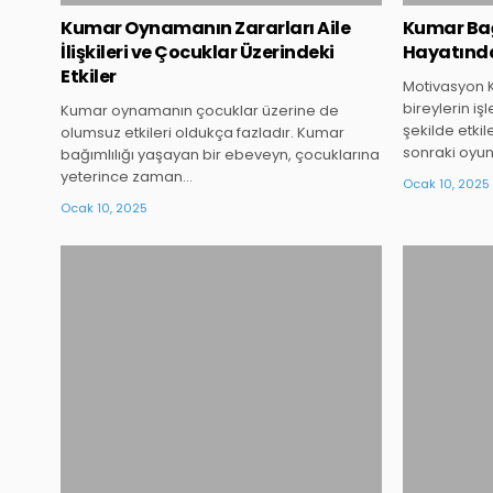
Kumar Oynamanın Zararları Aile
Kumar Bağ
İlişkileri ve Çocuklar Üzerindeki
Hayatındak
Etkiler
Motivasyon K
bireylerin i
Kumar oynamanın çocuklar üzerine de
şekilde etkil
olumsuz etkileri oldukça fazladır. Kumar
sonraki oyun
bağımlılığı yaşayan bir ebeveyn, çocuklarına
yeterince zaman…
Ocak 10, 2025
Ocak 10, 2025
Posted
in