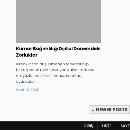
Kumar Bağımlılığı Dijital Dönemdeki
Zorluklar
Birçok insan düşünmeden tabletini alıp
birkaç sanal rulet çeviriyor. Kullanıcı dostu
arayüzler ve sürekli bonus fırsatları,
oyuncuları…
Ocak 10, 2025
YAZI
← NEWER POSTS
SAYFALAMASI
GIRIŞ
LISTE
SAYFA