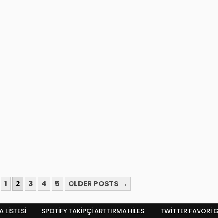
1
2
3
4
5
OLDER POSTS →
 LISTESI
SPOTIFY TAKIPÇI ARTTIRMA HILESI
TWITTER FAVORI G