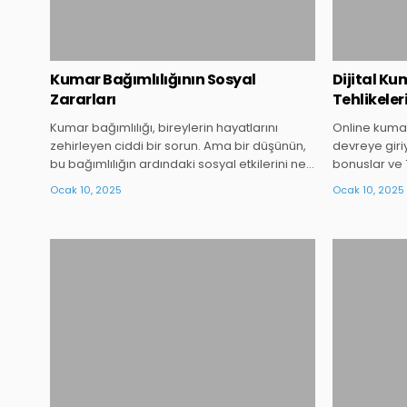
Kumar Bağımlılığının Sosyal
Dijital K
Zararları
Tehlikeler
Kumar bağımlılığı, bireylerin hayatlarını
Online kuma
zehirleyen ciddi bir sorun. Ama bir düşünün,
devreye giriy
bu bağımlılığın ardındaki sosyal etkilerini ne…
bonuslar ve 
Ocak 10, 2025
Ocak 10, 2025
Posted
in