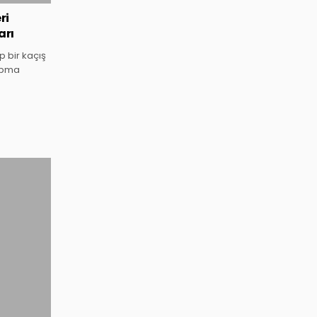
ri
arı
p bir kaçış
yapma