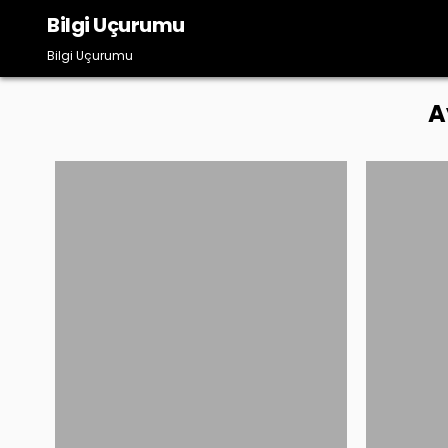
Skip
Bilgi Uçurumu
to
content
Bilgi Uçurumu
A
Posted
in