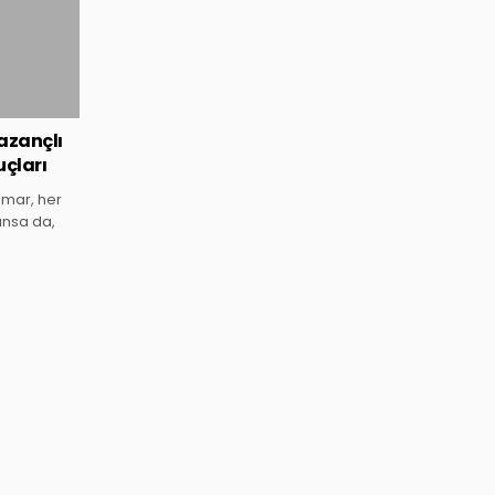
azançlı
çları
kumar, her
unsa da,