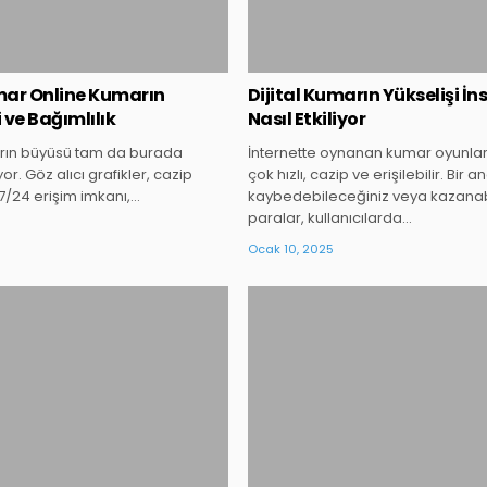
umar Online Kumarın
Dijital Kumarın Yükselişi İn
i ve Bağımlılık
Nasıl Etkiliyor
rın büyüsü tam da burada
İnternette oynanan kumar oyunları
or. Göz alıcı grafikler, cazip
çok hızlı, cazip ve erişilebilir. Bir a
7/24 erişim imkanı,…
kaybedebileceğiniz veya kazanab
paralar, kullanıcılarda…
Ocak 10, 2025
Posted
Posted
in
in