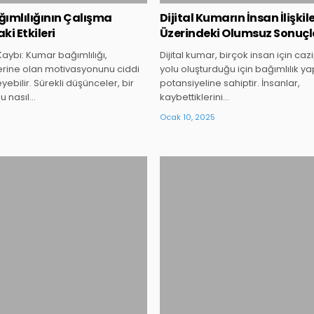
ımlılığının Çalışma
Dijital Kumarın İnsan İlişkile
i Etkileri
Üzerindeki Olumsuz Sonuçl
aybı: Kumar bağımlılığı,
Dijital kumar, birçok insan için cazi
şlerine olan motivasyonunu ciddi
yolu oluşturduğu için bağımlılık 
eyebilir. Sürekli düşünceler, bir
potansiyeline sahiptir. İnsanlar,
u nasıl…
kaybettiklerini…
Ocak 10, 2025
Posted
Posted
in
in