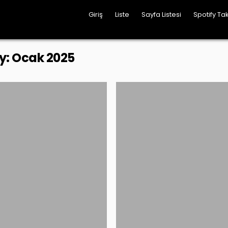
Giriş
Liste
Sayfa Listesi
Spotify Tak
y:
Ocak 2025
Posted
Posted
in
in