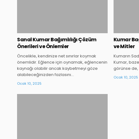
Sanal Kumar Bağımlılığı Çözüm
Kumar Bağ
Önerileri ve Önlemler
ve Mitler
Öncelikle, kendinize net sınırlar koymak
Kumarın Sade
önemlidir. Eğlence için oynamak, eğlencenin
Kumar, bazen 
kaynağı olabilir ancak kaybetmeyi göze
görünse de, 
alabileceğinizden fazlasını…
Ocak 10, 2025
Ocak 10, 2025
Posted
in