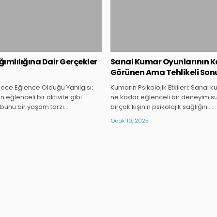
ımlılığına Dair Gerçekler
Sanal Kumar Oyunlarının K
Görünen Ama Tehlikeli Sonu
ce Eğlence Olduğu Yanılgısı:
Kumarın Psikolojik Etkileri: Sanal 
eğlenceli bir aktivite gibi
ne kadar eğlenceli bir deneyim s
bunu bir yaşam tarzı…
birçok kişinin psikolojik sağlığını…
Ocak 10, 2025