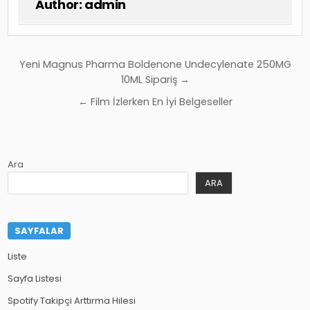
Author:
admin
Yazı
Yeni Magnus Pharma Boldenone Undecylenate 250MG
gezinmesi
10ML Sipariş →
← Film İzlerken En İyi Belgeseller
Ara
ARA
SAYFALAR
Liste
Sayfa Listesi
Spotify Takipçi Arttırma Hilesi