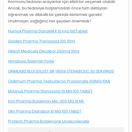
hormonu tedavisi arayanlar için etkili bir seçenek olabilir.
Ancak, bu tedaviye başlamadan önce tüm detayları
öğrenmek ve dikkatli bir şekilde ilerlemek gerekir.
Unutmayın, sağlığınız her şeyden önemlidir!
Humax Pharma DanaMAX 10 mg 100Tablet
Golden Pharma Trenagold 100 10ml
Hitech Medicals Decabol 200mg 10ml
Himalaya Speman Forte
GRIMLABS BLOODLUST SR-9009 STENABOLIC 30 SERVINGS
Optimum Pharma Testosteron Propionate 100MG 10ML
Magnus Pharma Stanozolol 10 MG 100 TABLET
İron Pharma Boldenon Mix. 400 MG 10 ML
Glin Pharma Dianabol 10 MG 100 TABLET
Protech Pharma Boldenone Undecylenate