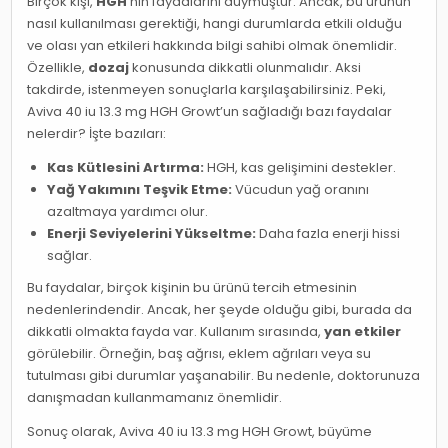
Birçok kişi,
HGH
‘nin faydalarını duymuştur. Ancak, bu ürünün
nasıl kullanılması gerektiği, hangi durumlarda etkili olduğu
ve olası yan etkileri hakkında bilgi sahibi olmak önemlidir.
Özellikle,
dozaj
konusunda dikkatli olunmalıdır. Aksi
takdirde, istenmeyen sonuçlarla karşılaşabilirsiniz. Peki,
Aviva 40 iu 13.3 mg HGH Growt’un sağladığı bazı faydalar
nelerdir? İşte bazıları:
Kas Kütlesini Artırma:
HGH, kas gelişimini destekler.
Yağ Yakımını Teşvik Etme:
Vücudun yağ oranını
azaltmaya yardımcı olur.
Enerji Seviyelerini Yükseltme:
Daha fazla enerji hissi
sağlar.
Bu faydalar, birçok kişinin bu ürünü tercih etmesinin
nedenlerindendir. Ancak, her şeyde olduğu gibi, burada da
dikkatli olmakta fayda var. Kullanım sırasında,
yan etkiler
görülebilir. Örneğin, baş ağrısı, eklem ağrıları veya su
tutulması gibi durumlar yaşanabilir. Bu nedenle, doktorunuza
danışmadan kullanmamanız önemlidir.
Sonuç olarak, Aviva 40 iu 13.3 mg HGH Growt, büyüme