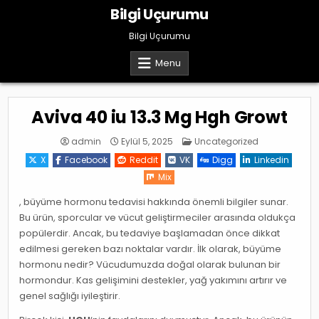
Skip
Bilgi Uçurumu
to
content
Bilgi Uçurumu
Menu
Aviva 40 iu 13.3 Mg Hgh Growt
Posted
admin
Eylül 5, 2025
Uncategorized
in
X
Facebook
Reddit
VK
Digg
Linkedin
Mix
, büyüme hormonu tedavisi hakkında önemli bilgiler sunar.
Bu ürün, sporcular ve vücut geliştirmeciler arasında oldukça
popülerdir. Ancak, bu tedaviye başlamadan önce dikkat
edilmesi gereken bazı noktalar vardır. İlk olarak, büyüme
hormonu nedir? Vücudumuzda doğal olarak bulunan bir
hormondur. Kas gelişimini destekler, yağ yakımını artırır ve
genel sağlığı iyileştirir.