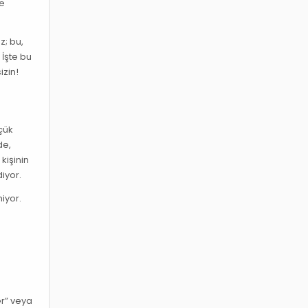
le
z; bu,
 İşte bu
izin!
çük
de,
kişinin
iyor.
iyor.
er” veya