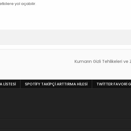
tkilere yol açabilir.
Kumarın Gizli Tehlikeleri ve 
 LISTESI
SPOTIFY TAKIPÇI ARTTIRMA HILESI
TWITTER FAVORI G