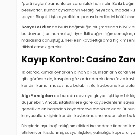
“parti ilaçları” zamanla bir zorunluluk halini alır. Bu iki bağıml
besliyorlar. Kumar oynamanın verdiği heyecan, madde kull
çıkıyor. Birçok kişi, kaybettikleri parayı kendilerini kötü 
Sosyal etkiler
de bu iki bağımlılığın oluşmasında büyük bi
bu davranışları normalleştiriyor. İkili bağımlılığın sonuçlar
masasına dönüştüğü, herkesin kaybettiği ama hiç kimsenin
dikkat etmek gerekir.
Kayıp Kontrol: Casino Zara
İlk olarak, kumar oynarken alınan alkol, insanların karar v
gibi görünse de, kayıpları göz ardı ederek daha fazla kayb
kendini kumar masasında bulabilir. Bu, kaybetme kontr
Algı Yanılgıları
de burada devreye giriyor. İçki içen bir k
düşünebilir. Ancak, istatistiklere göre kaybedenlerin sa
genellikle en başından kaybetmeye mahkum eder. Bunun yanı
kimyasalları, kişinin kendini kaybetmesine neden olan bu
Bireylerin aşırı bağımlılığının etkileri ise sadece finansal kay
etkileniyor. Kısıtlanmış sosyal ilişkiler, yalnızlığa kapı ara