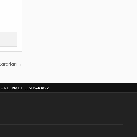
Zararları →
ÖNDERME HILESI PARASIZ