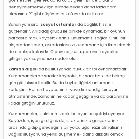
görmezden gelmek daha kolay gelir. “Bir defa daha
deneyimlememek için elimde neden daha fazla para
olmasın ki?” gibi düşünceler kafanızda cirit atar.
Bunun yanı sıra,
sosyal ortamlar
da bağlılık hissini
güçlendirir. Arkadaş grubu ile birlikte oynamak, bir oyunun
parçası olmak, kaybettiklerinizi unutmanızı sağlar. Sinirli bir
akşamdan sonra, arkadaşlarınızı kumarhane için ikna etmek
de oldukça kolaydır. O anın coşkusu, paranın kaybolup
gittiğini yok saymanıza neden olur.
Zaman algısı
da bu illüzyonda büyük bir rol oynamaktadır.
Kumarhanelerde saatler kaybolur, bir saat belki de birkaç
gün gibi hissedilebilir. Bu da kaybettiğinizi anlamanızı
zorlaştırır. Her an heyecanın zirveye tırmandığı bir oyun
atmosferinde, zamanın ne kadar geçtiğini ya da paranın ne
kadar gittiğini unuturuz.
Kumarhaneler, zihinlerimizdeki bu oyunları çok iyi oynuyor.
Bu yüzden, içeri girdiğinizde, isteklerinizle gerçekleriniz
arasında gidip geleceğiniz bir yolculuğa hazır olmalısınız.
Bağlılık illüzyonuna yenik düşmemek adına dikkatli olmak