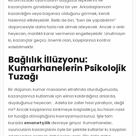
etrafımızdaki oyuncuların duygusal tepkilerini ve
kazançlarını görebileceğiniz bir yer. Arkadaşlarınızın
kazandığını veya başarısız olduğunu görmek, kendi
hislerinizi etkileyebilir. Belki de biri, “ben de yapabilirim”
düşüncesiyle daha fazla risk almak isteyecek. Ancak o anki
heyecan, mantıklı karar vermenizi engelleyebilir. Unutmayın
ki, kazançlar geçici; önemli olan, kayıplarınızı kontrol
edebilmektir.
Bağlılık İllüzyonu:
Kumarhanelerin Psikolojik
Tuzağı
Bir düşünün; kumar masasının etrafında oturduğunuzda,
kazançlarınızı kutlamak için elinizi kaldırdığınız anlarda,
duyduğunuz heyecan… Adeta bir zafer hissi yaratıyor, değil
mi? Ancak kayıplarınız birikmeye başladıkça, bu hissin nasıl
bir tuzağa dönüştüğünü kavrayamıyorsunuz. İşte tam
burada
emanetçilik
devreye giriyor. Kumarhaneler,
oyuncuların kazançlarını öyle bir şekilde kutlarlar ki, kayıpları