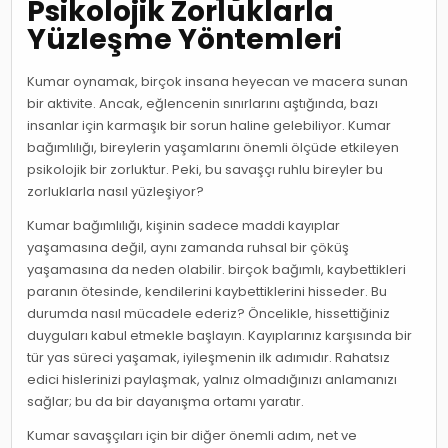
Psikolojik Zorluklarla
Yüzleşme Yöntemleri
Kumar oynamak, birçok insana heyecan ve macera sunan
bir aktivite. Ancak, eğlencenin sınırlarını aştığında, bazı
insanlar için karmaşık bir sorun haline gelebiliyor. Kumar
bağımlılığı, bireylerin yaşamlarını önemli ölçüde etkileyen
psikolojik bir zorluktur. Peki, bu savaşçı ruhlu bireyler bu
zorluklarla nasıl yüzleşiyor?
Kumar bağımlılığı, kişinin sadece maddi kayıplar
yaşamasına değil, aynı zamanda ruhsal bir çöküş
yaşamasına da neden olabilir. birçok bağımlı, kaybettikleri
paranın ötesinde, kendilerini kaybettiklerini hisseder. Bu
durumda nasıl mücadele ederiz? Öncelikle, hissettiğiniz
duyguları kabul etmekle başlayın. Kayıplarınız karşısında bir
tür yas süreci yaşamak, iyileşmenin ilk adımıdır. Rahatsız
edici hislerinizi paylaşmak, yalnız olmadığınızı anlamanızı
sağlar; bu da bir dayanışma ortamı yaratır.
Kumar savaşçıları için bir diğer önemli adım, net ve