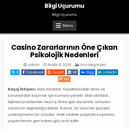
Skip
Bilgi Uçurumu
to
content
Bilgi Uçurumu
Menu
Casino Zararlarının Öne Çıkan
Psikolojik Nedenleri
Posted
admin
Aralık 31, 2024
Uncategorized
in
X
Facebook
Reddit
VK
Digg
Linkedin
Mix
Kaçış İhtiyacı
: Bazı insanlar, hayatlarındaki stres ve
sorunlardan kaçmak için kumara yönelir. Mali sıkıntılar,
ilişkisel problemler veya iş stresi gibi durumlar, bireyleri
zararlı bir alışkanlığa itebilir. Kumar, bir nevi her şeyden
uzaklaşmanın bir yoludur. Anlık zevkler peşinde koşarken,
yaşamlarının geri kalanı göz ardı edilir.