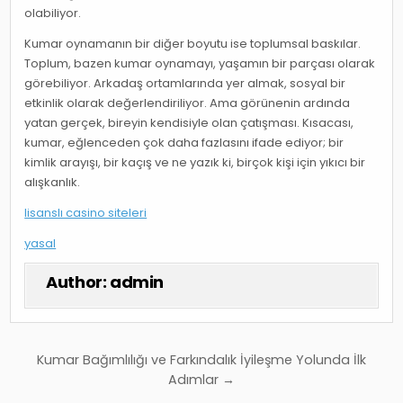
olabiliyor.
Kumar oynamanın bir diğer boyutu ise toplumsal baskılar.
Toplum, bazen kumar oynamayı, yaşamın bir parçası olarak
görebiliyor. Arkadaş ortamlarında yer almak, sosyal bir
etkinlik olarak değerlendiriliyor. Ama görünenin ardında
yatan gerçek, bireyin kendisiyle olan çatışması. Kısacası,
kumar, eğlenceden çok daha fazlasını ifade ediyor; bir
kimlik arayışı, bir kaçış ve ne yazık ki, birçok kişi için yıkıcı bir
alışkanlık.
lisanslı casino siteleri
yasal
Author:
admin
Yazı
Kumar Bağımlılığı ve Farkındalık İyileşme Yolunda İlk
gezinmesi
Adımlar →