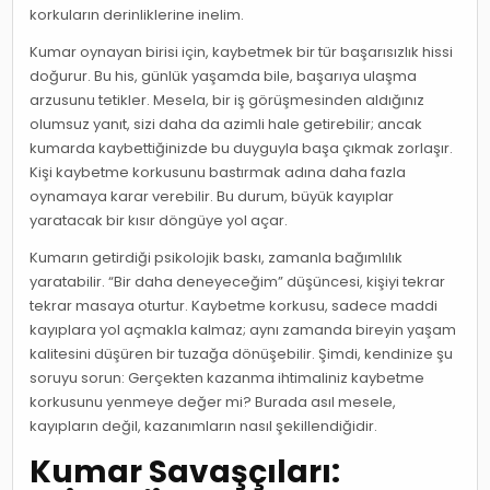
korkuların derinliklerine inelim.
Kumar oynayan birisi için, kaybetmek bir tür başarısızlık hissi
doğurur. Bu his, günlük yaşamda bile, başarıya ulaşma
arzusunu tetikler. Mesela, bir iş görüşmesinden aldığınız
olumsuz yanıt, sizi daha da azimli hale getirebilir; ancak
kumarda kaybettiğinizde bu duyguyla başa çıkmak zorlaşır.
Kişi kaybetme korkusunu bastırmak adına daha fazla
oynamaya karar verebilir. Bu durum, büyük kayıplar
yaratacak bir kısır döngüye yol açar.
Kumarın getirdiği psikolojik baskı, zamanla bağımlılık
yaratabilir. “Bir daha deneyeceğim” düşüncesi, kişiyi tekrar
tekrar masaya oturtur. Kaybetme korkusu, sadece maddi
kayıplara yol açmakla kalmaz; aynı zamanda bireyin yaşam
kalitesini düşüren bir tuzağa dönüşebilir. Şimdi, kendinize şu
soruyu sorun: Gerçekten kazanma ihtimaliniz kaybetme
korkusunu yenmeye değer mi? Burada asıl mesele,
kayıpların değil, kazanımların nasıl şekillendiğidir.
Kumar Savaşçıları: