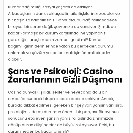
Kumar bağımlılığı sosyal yaşamı da etkiliyor.
Arkadaşlarınızdan uzaklaşabilir, aile ilişkilerinizi zedeler ve
bir başınıza kalabilirsiniz. Sonnuçta, bu bağımlılık sadece
bireysel bir sorun değil; çevrenize de yansıyor. Şimdi, bu
kadar karmaşık bir durum karşısında, ne yapmanız
gerektiğini araştırmanın zamanı geldi mi? Kumar
bağımlılığının derinlerinde yatan bu gerçekler, durumu
anlamak ve çözüm yolları bulmak için önemli bir adım
olabilir.
Şans ve Psikoloji: Casino
Zararlarının Gizli Düşmanı
Casino dünyası, ışıklar, sesler ve heyecanla dolu bir
atmosfer sunarak birçok insanı kendine çekiyor. Ancak,
burada dikkat edilmesi gereken bir şey var: Şansın yanı sıra,
psikolojimiz de bu durumun önemli bir parçası. Bir oyunun
sonucunu etkileyen şansın yanı sıra, aslında zihnimizde
dönüp duran düşünceler de büyük rol oynuyor. Peki, bu
durum neden bu kadar önemli?