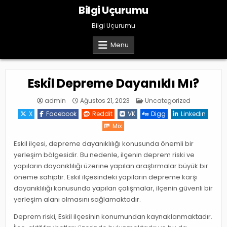
Skip
Bilgi Uçurumu
to
content
Bilgi Uçurumu
Menu
Eskil Depreme Dayanıklı Mı?
Posted
admin
Ağustos 21, 2023
Uncategorized
in
X
Facebook
Reddit
VK
Digg
Linkedin
Mix
Eskil ilçesi, depreme dayanıklılığı konusunda önemli bir
yerleşim bölgesidir. Bu nedenle, ilçenin deprem riski ve
yapıların dayanıklılığı üzerine yapılan araştırmalar büyük bir
öneme sahiptir. Eskil ilçesindeki yapıların depreme karşı
dayanıklılığı konusunda yapılan çalışmalar, ilçenin güvenli bir
yerleşim alanı olmasını sağlamaktadır.
Deprem riski, Eskil ilçesinin konumundan kaynaklanmaktadır.