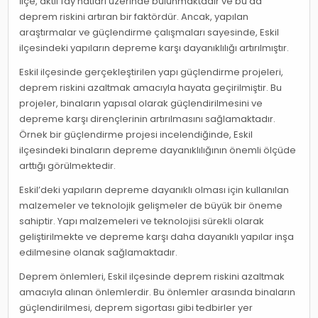
İlçe, aktif fay hatları üzerinde bulunmaktadır ve bu da
deprem riskini artıran bir faktördür. Ancak, yapılan
araştırmalar ve güçlendirme çalışmaları sayesinde, Eskil
ilçesindeki yapıların depreme karşı dayanıklılığı artırılmıştır.
Eskil ilçesinde gerçekleştirilen yapı güçlendirme projeleri,
deprem riskini azaltmak amacıyla hayata geçirilmiştir. Bu
projeler, binaların yapısal olarak güçlendirilmesini ve
depreme karşı dirençlerinin artırılmasını sağlamaktadır.
Örnek bir güçlendirme projesi incelendiğinde, Eskil
ilçesindeki binaların depreme dayanıklılığının önemli ölçüde
arttığı görülmektedir.
Eskil’deki yapıların depreme dayanıklı olması için kullanılan
malzemeler ve teknolojik gelişmeler de büyük bir öneme
sahiptir. Yapı malzemeleri ve teknolojisi sürekli olarak
geliştirilmekte ve depreme karşı daha dayanıklı yapılar inşa
edilmesine olanak sağlamaktadır.
Deprem önlemleri, Eskil ilçesinde deprem riskini azaltmak
amacıyla alınan önlemlerdir. Bu önlemler arasında binaların
güçlendirilmesi, deprem sigortası gibi tedbirler yer