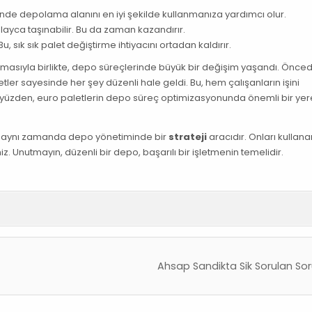
inde depolama alanını en iyi şekilde kullanmanıza yardımcı olur.
kolayca taşınabilir. Bu da zaman kazandırır.
, sık sık palet değiştirme ihtiyacını ortadan kaldırır.
asıyla birlikte, depo süreçlerinde büyük bir değişim yaşandı. Önce
etler sayesinde her şey düzenli hale geldi. Bu, hem çalışanların işini
bu yüzden, euro paletlerin depo süreç optimizasyonunda önemli bir yer
il, aynı zamanda depo yönetiminde bir
strateji
aracıdır. Onları kullan
iniz. Unutmayın, düzenli bir depo, başarılı bir işletmenin temelidir.
Ahsap Sandikta Sik Sorulan Sor