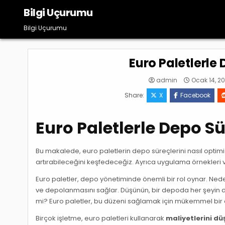
Skip
Bilgi Uçurumu
to
content
Bilgi Uçurumu
Euro Paletlerle
admin
Ocak 14, 2
Share:
X
Facebook
Euro Paletlerle Depo 
Bu makalede, euro paletlerin depo süreçlerini nasıl optimize
artırabileceğini keşfedeceğiz. Ayrıca uygulama örnekleri v
Euro paletler, depo yönetiminde önemli bir rol oynar. Ne
ve depolanmasını sağlar. Düşünün, bir depoda her şeyin d
mi? Euro paletler, bu düzeni sağlamak için mükemmel bir a
Birçok işletme, euro paletleri kullanarak
maliyetlerini d