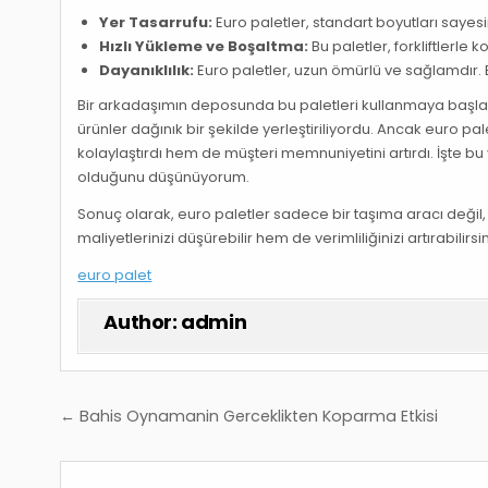
Yer Tasarrufu:
Euro paletler, standart boyutları sayes
Hızlı Yükleme ve Boşaltma:
Bu paletler, forkliftlerle 
Dayanıklılık:
Euro paletler, uzun ömürlü ve sağlamdır. Bu
Bir arkadaşımın deposunda bu paletleri kullanmaya başlam
ürünler dağınık bir şekilde yerleştiriliyordu. Ancak euro pal
kolaylaştırdı hem de müşteri memnuniyetini artırdı. İşte 
olduğunu düşünüyorum.
Sonuç olarak, euro paletler sadece bir taşıma aracı değ
maliyetlerinizi düşürebilir hem de verimliliğinizi artırabilirs
euro palet
Author:
admin
Yazı
← Bahis Oynamanin Gerceklikten Koparma Etkisi
gezinmesi