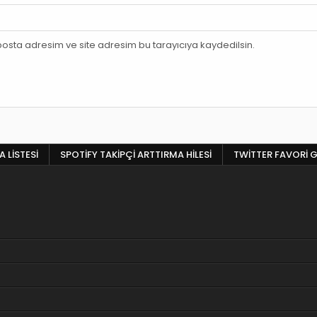
osta adresim ve site adresim bu tarayıcıya kaydedilsin.
 LISTESI
SPOTIFY TAKIPÇI ARTTIRMA HILESI
TWITTER FAVORI G