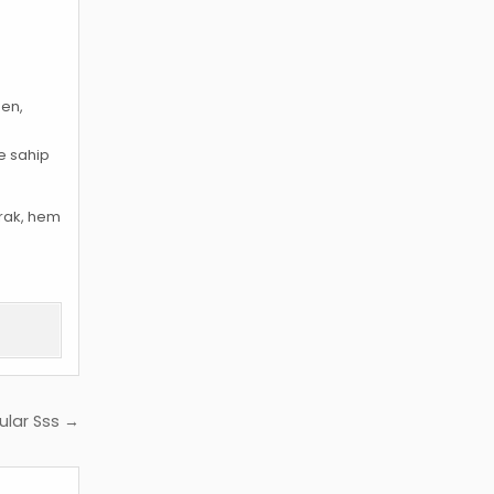
den,
e sahip
arak, hem
ular Sss →