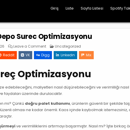
Giriş
Liste
Sayfa Listesi
Spotify Tak
 Depo Surec Optimizasyonu
on
Posted
026
Leave a Comment
Uncategorized
Euro
in
Paletlerle
Reddit
VK
Digg
Linkedin
Mix
Depo
Surec
Optimizasyonu
Süreç Optimizasyonu
 edebileceğini, maliyetleri nasıl düşürebileceğini ve verimliliği nasıl
e faydaları üzerinde durulacaktır.
den mi? Çünkü
doğru palet kullanımı
, ürünlerin güvenli bir şekilde ta
üzenli olması ne kadar önemli. Kaos içinde kaybolmak istemezsiniz, 
raçtır.
üşürmeyi
ve verimliliklerini artırmayı başarmıştır. Nasıl mı? İşte birkaç 