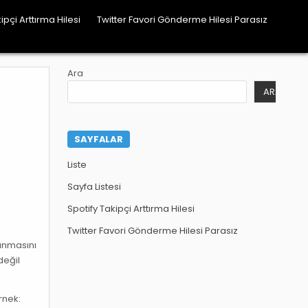
ipçi Arttırma Hilesi
Twitter Favori Gönderme Hilesi Parasız
Ara
ARA
SAYFALAR
Liste
Sayfa Listesi
Spotify Takipçi Arttırma Hilesi
Twitter Favori Gönderme Hilesi Parasız
şınmasını
değil
örnek: