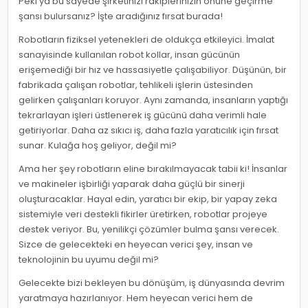
Peki ya bu sayede şirketinizi rakiplerinizin önüne geçirme
şansı bulursanız? İşte aradığınız fırsat burada!
Robotların fiziksel yetenekleri de oldukça etkileyici. İmalat
sanayisinde kullanılan robot kollar, insan gücünün
erişemediği bir hız ve hassasiyetle çalışabiliyor. Düşünün, bir
fabrikada çalışan robotlar, tehlikeli işlerin üstesinden
gelirken çalışanları koruyor. Aynı zamanda, insanların yaptığı
tekrarlayan işleri üstlenerek iş gücünü daha verimli hale
getiriyorlar. Daha az sıkıcı iş, daha fazla yaratıcılık için fırsat
sunar. Kulağa hoş geliyor, değil mi?
Ama her şey robotların eline bırakılmayacak tabii ki! İnsanlar
ve makineler işbirliği yaparak daha güçlü bir sinerji
oluşturacaklar. Hayal edin, yaratıcı bir ekip, bir yapay zeka
sistemiyle veri destekli fikirler üretirken, robotlar projeye
destek veriyor. Bu, yenilikçi çözümler bulma şansı verecek.
Sizce de gelecekteki en heyecan verici şey, insan ve
teknolojinin bu uyumu değil mi?
Gelecekte bizi bekleyen bu dönüşüm, iş dünyasında devrim
yaratmaya hazırlanıyor. Hem heyecan verici hem de