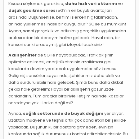
Kısaca söylemek gerekirse,
daha hızlı veri aktarımı
ve
düşük gecikme süresi
5G’nin en büyük avantajları
arasında. Düşünsenize, bir film izlerken hiç takılmadan,
anında yüklenmesi nasıl bir duygu olur? 5G ile bu mümkün!
Ayrıca, sanal gerçeklik ve arttırılmış gerçeklik uygulamaları
artık sıradan bir deneyim haline gelecek. Hayal edin, bir
konseri sanki oradaymış gibi izleyebileceksiniz!
Akıllı şehirler
de 5G ile hayat bulacak. Trafik akışının
optimize edilmesi, enerji tüketiminin azaltılması gibi
konularda devrim yaratacak uygulamalar söz konusu.
Gelişmiş sensörler sayesinde, şehirlerimiz daha akıllı ve
daha sürdürülebilir hale gelecek. Şimdi bunu daha dikkat
çekici hale getirelim: Hayali bir akıllı şehri gözünüzde
canlandırın. Tüm araçlar birbiriyle iletişim halinde, kazalar
neredeyse yok. Harika değil mi?
Ayrıca,
sağlık sektöründe de büyük değişim
yer alıyor.
Uzaktan muayene ve teşhis artık çok daha etkin bir şekilde
yapılacak. Düşünün ki, bir doktora gitmeden, evinizin
konforunda sağlık durumunuzu kontrol ettirebileceksiniz. Bu