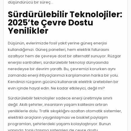
düşündürücü bir süreç…
Sürdürülebilir Teknolojiler:
2025’te Çevre Dostu
Yenilikler
Düşünün, evlerimizde fosil yakıt yerine güneş enerjisi
kullandığımızı. Güneş panelleri, hem elektrik faturasını
azaltıyor hem de çevreye dost bir alternatif sunuyor. Rüzgar
enerjisi santralleri, sürdürülebilir teknoloji dünyasında
neredeyse bir devrim yarattı. Bu, çevremizi korurken aynı
zamanda enerji ihtiyaçlarımızı karşılamanın harika bir yolu.
Kendinizi rüzgarın gücünü kullanarak elektrik üretebilen bir
evin içinde hayal edin. Ne kadar etkileyici, değil mi?
Sürdürülebilir teknolojiler sadece enerji üretimiyle sınırlı
değil. Akıllı şehirler, insanların yaşam kalitesini artıran
yeniliklerle dolu. Trafik sıkışıklığını azaltan otomatik sistemler,
elektrikli araçların yaygınlaşması ve bisiklet paylaşım
programları, şehirlerdeki yaşamı kolaylaştırıyor. Bunun
yanında, toplu taşıma sistemleri de çevre dostu