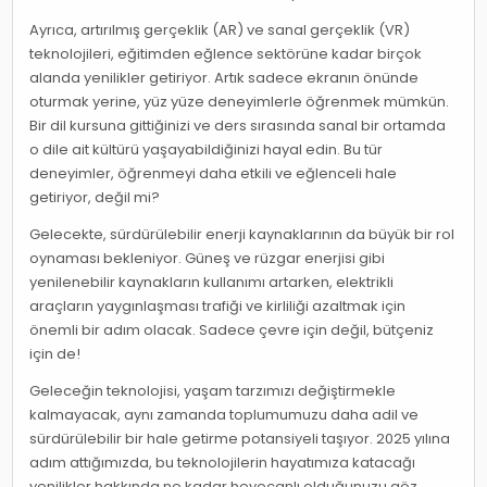
Ayrıca, artırılmış gerçeklik (AR) ve sanal gerçeklik (VR)
teknolojileri, eğitimden eğlence sektörüne kadar birçok
alanda yenilikler getiriyor. Artık sadece ekranın önünde
oturmak yerine, yüz yüze deneyimlerle öğrenmek mümkün.
Bir dil kursuna gittiğinizi ve ders sırasında sanal bir ortamda
o dile ait kültürü yaşayabildiğinizi hayal edin. Bu tür
deneyimler, öğrenmeyi daha etkili ve eğlenceli hale
getiriyor, değil mi?
Gelecekte, sürdürülebilir enerji kaynaklarının da büyük bir rol
oynaması bekleniyor. Güneş ve rüzgar enerjisi gibi
yenilenebilir kaynakların kullanımı artarken, elektrikli
araçların yaygınlaşması trafiği ve kirliliği azaltmak için
önemli bir adım olacak. Sadece çevre için değil, bütçeniz
için de!
Geleceğin teknolojisi, yaşam tarzımızı değiştirmekle
kalmayacak, aynı zamanda toplumumuzu daha adil ve
sürdürülebilir bir hale getirme potansiyeli taşıyor. 2025 yılına
adım attığımızda, bu teknolojilerin hayatımıza katacağı
yenilikler hakkında ne kadar heyecanlı olduğunuzu göz