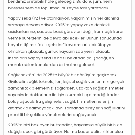
kendimiz üretebilir hale geleceğiz. Bu dönüşüm, hem
bireysel hem de toplumsal düzeyde fark yaratacak.
Yapay zeka (YZ) ve otomasyon, yaşamımızın her alanına
sızmaya devam ediyor. 2025'te yapay zeka destekli
asistanlarımız, sadece basit görevleri değil, karmaşık karar
verme süreçlerini de devralabilecekler. Bunun sonucunda,
hayal ettiğimiz “akıllı şehirler” kavramı artık bir ütopya
olmaktan çıkacak, günlük hayatımızda yerini alacak.
İnsanların yapay zeka ile nasıl bir arada çalışacağı, en
merak edilen konulardan biri haline gelecek.
Sağlık sektörü de 2025’te büyük bir dönüşüm geçirecek.
Giyilebilir sağlık teknolojileri, kişisel sağlık verilerimizi gerçek
zamanlı takip etmemizi sağlarken, uzaktan sağlık hizmetleri
sayesinde doktorlarla iletişim kurmak hiç olmadığı kadar
kolaylaşacak. Bu gelişmeler, sağlık hizmetlerine erişimi
artırmakla kalmayacak, aynı zamanda bireylerin sağlıklarını
proaktif bir şekilde yönetmelerini sağlayacak.
2025’te bizi bekleyen bu trendler, hayatımızı büyük bir hızla
değiştirecek gibi görünüyor. Her ne kadar belirsizlikler olsa