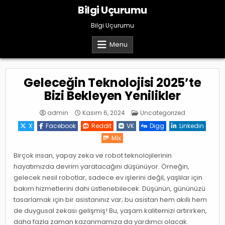
Skip
Bilgi Uçurumu
to
content
Bilgi Uçurumu
Menu
Geleceğin Teknolojisi 2025’te
Bizi Bekleyen Yenilikler
Posted
admin
Kasım 6, 2024
Uncategorized
in
X
Facebook
Reddit
VK
Digg
Linkedin
Mix
Birçok insan, yapay zeka ve robot teknolojilerinin
hayatımızda devrim yaratacağını düşünüyor. Örneğin,
gelecek nesil robotlar, sadece ev işlerini değil, yaşlılar için
bakım hizmetlerini dahi üstlenebilecek. Düşünün, gününüzü
tasarlamak için bir asistanınız var; bu asistan hem akıllı hem
de duygusal zekası gelişmiş! Bu, yaşam kalitemizi artırırken,
daha fazla zaman kazanmamıza da yardımcı olacak.