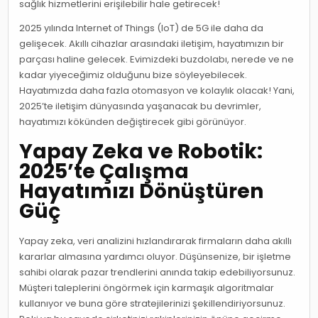
sağlık hizmetlerini erişilebilir hale getirecek!
2025 yılında Internet of Things (IoT) de 5G ile daha da
gelişecek. Akıllı cihazlar arasındaki iletişim, hayatımızın bir
parçası haline gelecek. Evimizdeki buzdolabı, nerede ve ne
kadar yiyeceğimiz olduğunu bize söyleyebilecek.
Hayatımızda daha fazla otomasyon ve kolaylık olacak! Yani,
2025’te iletişim dünyasında yaşanacak bu devrimler,
hayatımızı kökünden değiştirecek gibi görünüyor.
Yapay Zeka ve Robotik:
2025’te Çalışma
Hayatımızı Dönüştüren
Güç
Yapay zeka, veri analizini hızlandırarak firmaların daha akıllı
kararlar almasına yardımcı oluyor. Düşünsenize, bir işletme
sahibi olarak pazar trendlerini anında takip edebiliyorsunuz.
Müşteri taleplerini öngörmek için karmaşık algoritmalar
kullanıyor ve buna göre stratejilerinizi şekillendiriyorsunuz.