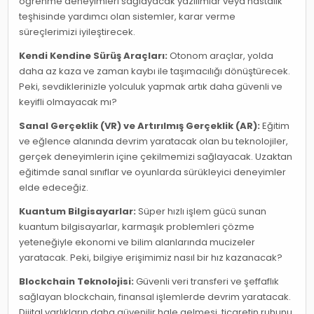
öğrenme deneyimleri sağlayacak yazılımlar veya hastalık
teşhisinde yardımcı olan sistemler, karar verme
süreçlerimizi iyileştirecek.
Kendi Kendine Sürüş Araçları:
Otonom araçlar, yolda
daha az kaza ve zaman kaybı ile taşımacılığı dönüştürecek.
Peki, sevdiklerinizle yolculuk yapmak artık daha güvenli ve
keyifli olmayacak mı?
Sanal Gerçeklik (VR) ve Artırılmış Gerçeklik (AR):
Eğitim
ve eğlence alanında devrim yaratacak olan bu teknolojiler,
gerçek deneyimlerin içine çekilmemizi sağlayacak. Uzaktan
eğitimde sanal sınıflar ve oyunlarda sürükleyici deneyimler
elde edeceğiz.
Kuantum Bilgisayarlar:
Süper hızlı işlem gücü sunan
kuantum bilgisayarlar, karmaşık problemleri çözme
yeteneğiyle ekonomi ve bilim alanlarında mucizeler
yaratacak. Peki, bilgiye erişimimiz nasıl bir hız kazanacak?
Blockchain Teknolojisi:
Güvenli veri transferi ve şeffaflık
sağlayan blockchain, finansal işlemlerde devrim yaratacak.
Dijital varlıkların daha güvenilir hale gelmesi, ticaretin ruhunu