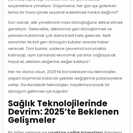
seçeneklere yöneliyor. Düşünsene, her gün işe giderken
temiz bir hava içinde seyahat edebilmek harika değil mi?
Son olarak, atık yönetiminin nasıl dönüştüğüne dikkat etmek
gerekiyor. Gelecekte, atıklarımızı geri dönüştürmek ve
yeniden kullanmak çok daha basit hale gelecek. Akıllı
sensörler ile kirli geri dönüşüm kutuları anında haber
verecek. Tüm bunlar, sadece çevremizi korumakla
kalmayıp, aynı zamanda ekonomik yararlar sağlayacak.
Hayal et, atıkların değerine değer katılıyor!
Her ne olursa olsun, 2025’te bizi bekleyen bu teknolojiler,
yaşam biçimimizi köklü bir şekilde değiştirme potansiyeline
sahip. Sürdürülebilir teknolojiler, hayatımıza büyük bir
dönüşüm getirmek için kapıda!
Sağlık Teknolojilerinde
Devrim: 2025’te Beklenen
Gelişmeler
Bir diğer gelişme ise
uzaktan sağlık hizmetleri
. Pandemi