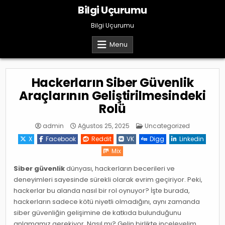
Skip
Bilgi Uçurumu
to
content
Bilgi Uçurumu
Menu
Hackerların Siber Güvenlik
Araçlarının Geliştirilmesindeki
Rolü
Posted
admin
Ağustos 25, 2025
Uncategorized
in
X
Facebook
Reddit
VK
Digg
Linkedin
Mix
Siber güvenlik
dünyası, hackerların becerileri ve
deneyimleri sayesinde sürekli olarak evrim geçiriyor. Peki,
hackerlar bu alanda nasıl bir rol oynuyor? İşte burada,
hackerların sadece kötü niyetli olmadığını, aynı zamanda
siber güvenliğin gelişimine de katkıda bulunduğunu
anlamamız gerekiyor. Nasıl mı? Gelin birlikte inceleyelim.