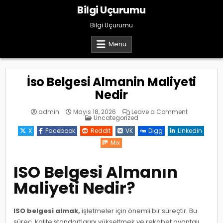
Skip
Bilgi Uçurumu
to
content
Bilgi Uçurumu
Menu
İso Belgesi Almanin Maliyeti
Nedir
on
admin
Mayıs 18, 2026
Leave a Comment
Posted
İso
Uncategorized
in
Belgesi
Almanin
X
Facebook
Reddit
VK
Digg
Linkedin
Maliyeti
Nedir
Mix
ISO Belgesi Almanın
Maliyeti Nedir?
ISO belgesi almak,
işletmeler için önemli bir süreçtir. Bu
süreç, kalite standartlarını yükseltmek ve rekabet avantajı