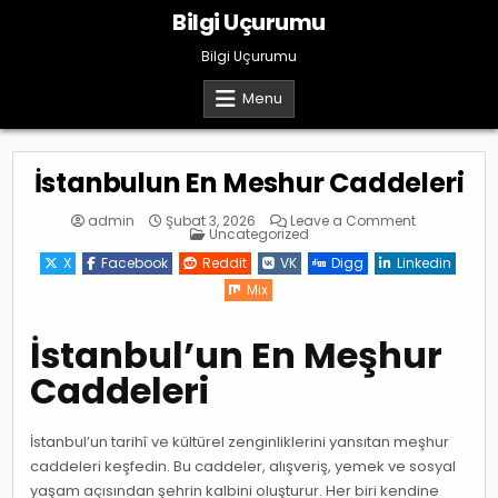
Skip
Bilgi Uçurumu
to
content
Bilgi Uçurumu
Menu
İstanbulun En Meshur Caddeleri
on
admin
Şubat 3, 2026
Leave a Comment
Posted
İstanbulun
Uncategorized
in
En
Meshur
X
Facebook
Reddit
VK
Digg
Linkedin
Caddeleri
Mix
İstanbul’un En Meşhur
Caddeleri
İstanbul’un tarihî ve kültürel zenginliklerini yansıtan meşhur
caddeleri keşfedin. Bu caddeler, alışveriş, yemek ve sosyal
yaşam açısından şehrin kalbini oluşturur. Her biri kendine