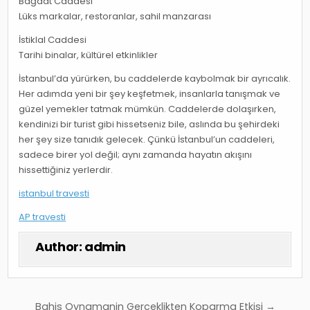
Bağdat Caddesi
Lüks markalar, restoranlar, sahil manzarası
İstiklal Caddesi
Tarihi binalar, kültürel etkinlikler
İstanbul’da yürürken, bu caddelerde kaybolmak bir ayrıcalık.
Her adımda yeni bir şey keşfetmek, insanlarla tanışmak ve
güzel yemekler tatmak mümkün. Caddelerde dolaşırken,
kendinizi bir turist gibi hissetseniz bile, aslında bu şehirdeki
her şey size tanıdık gelecek. Çünkü İstanbul’un caddeleri,
sadece birer yol değil; aynı zamanda hayatın akışını
hissettiğiniz yerlerdir.
istanbul travesti
AP travesti
Author:
admin
Yazı
Bahis Oynamanin Gerceklikten Koparma Etkisi →