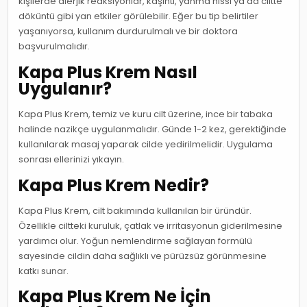
kişilerde alerjik reaksiyonlar, kaşıntı, yanma hissi ya da ciltte
döküntü gibi yan etkiler görülebilir. Eğer bu tip belirtiler
yaşanıyorsa, kullanım durdurulmalı ve bir doktora
başvurulmalıdır.
Kapa Plus Krem Nasıl
Uygulanır?
Kapa Plus Krem, temiz ve kuru cilt üzerine, ince bir tabaka
halinde nazikçe uygulanmalıdır. Günde 1-2 kez, gerektiğinde
kullanılarak masaj yaparak cilde yedirilmelidir. Uygulama
sonrası ellerinizi yıkayın.
Kapa Plus Krem Nedir?
Kapa Plus Krem, cilt bakımında kullanılan bir üründür.
Özellikle ciltteki kuruluk, çatlak ve irritasyonun giderilmesine
yardımcı olur. Yoğun nemlendirme sağlayan formülü
sayesinde cildin daha sağlıklı ve pürüzsüz görünmesine
katkı sunar.
Kapa Plus Krem Ne İçin