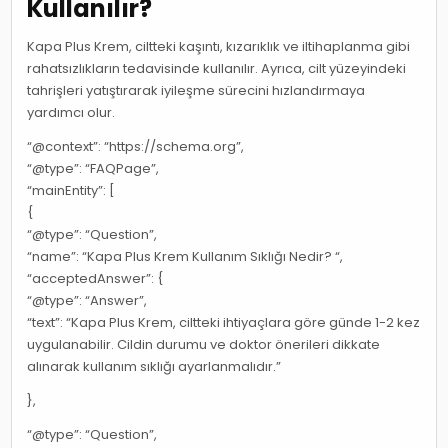
Kullanılır?
Kapa Plus Krem, ciltteki kaşıntı, kızarıklık ve iltihaplanma gibi
rahatsızlıkların tedavisinde kullanılır. Ayrıca, cilt yüzeyindeki
tahrişleri yatıştırarak iyileşme sürecini hızlandırmaya
yardımcı olur.
“@context”: “https://schema.org”,
“@type”: “FAQPage”,
“mainEntity”: [
{
“@type”: “Question”,
“name”: “Kapa Plus Krem Kullanım Sıklığı Nedir? “,
“acceptedAnswer”: {
“@type”: “Answer”,
“text”: “Kapa Plus Krem, ciltteki ihtiyaçlara göre günde 1-2 kez
uygulanabilir. Cildin durumu ve doktor önerileri dikkate
alınarak kullanım sıklığı ayarlanmalıdır.”
},
“@type”: “Question”,