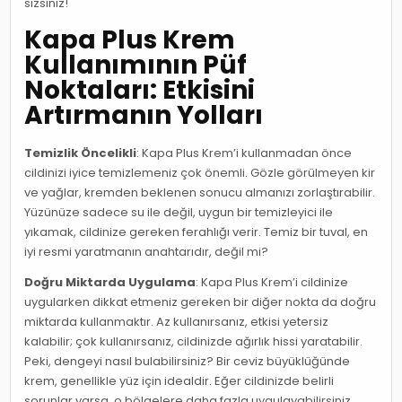
sizsiniz!
Kapa Plus Krem
Kullanımının Püf
Noktaları: Etkisini
Artırmanın Yolları
Temizlik Öncelikli
: Kapa Plus Krem’i kullanmadan önce
cildinizi iyice temizlemeniz çok önemli. Gözle görülmeyen kir
ve yağlar, kremden beklenen sonucu almanızı zorlaştırabilir.
Yüzünüze sadece su ile değil, uygun bir temizleyici ile
yıkamak, cildinize gereken ferahlığı verir. Temiz bir tuval, en
iyi resmi yaratmanın anahtarıdır, değil mi?
Doğru Miktarda Uygulama
: Kapa Plus Krem’i cildinize
uygularken dikkat etmeniz gereken bir diğer nokta da doğru
miktarda kullanmaktır. Az kullanırsanız, etkisi yetersiz
kalabilir; çok kullanırsanız, cildinizde ağırlık hissi yaratabilir.
Peki, dengeyi nasıl bulabilirsiniz? Bir ceviz büyüklüğünde
krem, genellikle yüz için idealdir. Eğer cildinizde belirli
sorunlar varsa, o bölgelere daha fazla uygulayabilirsiniz.