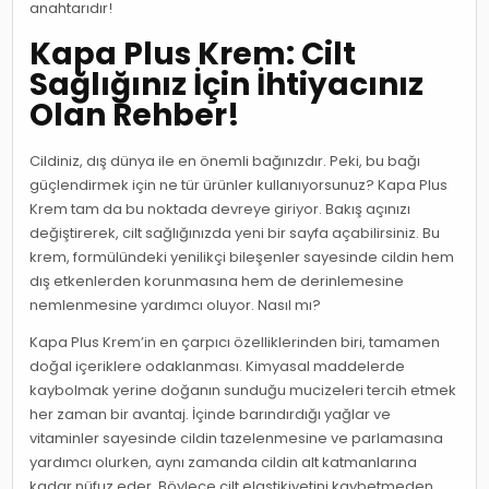
anahtarıdır!
Kapa Plus Krem: Cilt
Sağlığınız İçin İhtiyacınız
Olan Rehber!
Cildiniz, dış dünya ile en önemli bağınızdır. Peki, bu bağı
güçlendirmek için ne tür ürünler kullanıyorsunuz? Kapa Plus
Krem tam da bu noktada devreye giriyor. Bakış açınızı
değiştirerek, cilt sağlığınızda yeni bir sayfa açabilirsiniz. Bu
krem, formülündeki yenilikçi bileşenler sayesinde cildin hem
dış etkenlerden korunmasına hem de derinlemesine
nemlenmesine yardımcı oluyor. Nasıl mı?
Kapa Plus Krem’in en çarpıcı özelliklerinden biri, tamamen
doğal içeriklere odaklanması. Kimyasal maddelerde
kaybolmak yerine doğanın sunduğu mucizeleri tercih etmek
her zaman bir avantaj. İçinde barındırdığı yağlar ve
vitaminler sayesinde cildin tazelenmesine ve parlamasına
yardımcı olurken, aynı zamanda cildin alt katmanlarına
kadar nüfuz eder. Böylece cilt elastikiyetini kaybetmeden,