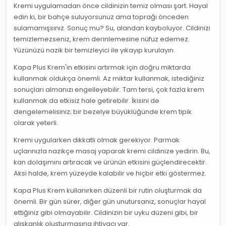
Kremi uygulamadan önce cildinizin temiz olması şart. Hayal
edin ki, bir bahçe suluyorsunuz ama toprağı önceden
sulamamışsınız. Sonuç mu? Su, alandan kayboluyor. Cildinizi
temizlemezseniz, krem derinlemesine nüfuz edemez.
Yüzünüzü nazik bir temizleyici ile yıkayıp kurulayın.
Kapa Plus Krem'in etkisini artırmak için doğru miktarda
kullanmak oldukça önemli. Az miktar kullanmak, istediğiniz
sonuçları almanızı engelleyebilir. Tam tersi, çok fazla krem
kullanmak da etkisiz hale getirebilir. İkisini de
dengelemelisiniz; bir bezelye büyüklüğünde krem tipik
olarak yeterli.
Kremi uygularken dikkatli olmak gerekiyor. Parmak
uçlarınızla nazikçe masaj yaparak kremi cildinize yedirin. Bu,
kan dolaşımını artıracak ve ürünün etkisini güçlendirecektir.
Aksi halde, krem yüzeyde kalabilir ve hiçbir etki göstermez.
Kapa Plus Krem kullanırken düzenli bir rutin oluşturmak da
önemli. Bir gün sürer, diğer gün unutursanız, sonuçlar hayal
ettiğiniz gibi olmayabilir. Cildinizin bir uyku düzeni gibi, bir
alışkanlık oluşturmasına ihtiyacı var.