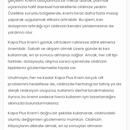
geçelim. Kremi avuçlarınıza bir miktar alarak, parmak
uçlarınızla hafif dairesel hareketlerle cildinize yedirin.
Özellikle sorunlu bölgelerde, kremi biraz daha fazla masaj
yaparak uygulamak etkisini artırabilir. Bu işlem, kan
dolaşımını artırdığı için cildinizin kendini yenilemesine de
yardımcı olur.
Kapa Plus Krem’i günlük cilt bakım rutininize dâhil etmeniz
önemlidir. Sabah ve akşam olmak üzere günde iki kez
kullanmak, en iyi sonucu almanızı sağlar. Ancak, her cilt tipi
farklıdır; dolayısıyla, alışma süreci içerisinde cildinizin
tepkilerini gözlemlemekte fayda var.
Unutmayın, her ne kadar Kapa Plus Krem birçok cilt
problemini hedeflese de, cildinizde herhangi bir tahriş ya da
alerjik reaksiyon oluşursa, kullanımı derhal bırakmalısınız.
Ayrıca, bu kremi sadece harici kullanım için tasarlandığını
aklınızda bulundurmalısınız.
Kapa Plus Krem’i doğru bir şekilde kullanarak, cildinizdeki
olumlu değişimleri gözlemeniz mümkün. Cildinizin
ihtiyaçlarını dikkate almak, en iyi sonuçları almanın