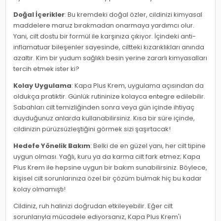
Doğal İçerikler
: Bu kremdeki doğal özler, cildinizi kimyasal
maddelere maruz bırakmadan onarmaya yardımcı olur.
Yani, cilt dostu bir formül ile karşınıza çıkıyor. İçindeki anti-
inflamatuar bileşenler sayesinde, ciltteki kızarıklıkları anında
azaltır. Kim bir yudum sağlıklı besin yerine zararlı kimyasalları
tercih etmek ister ki?
Kolay Uygulama
: Kapa Plus Krem, uygulama açısından da
oldukça pratiktir. Günlük rutininize kolayca entegre edilebilir.
Sabahları cilt temizliğinden sonra veya gün içinde ihtiyaç
duyduğunuz anlarda kullanabilirsiniz. Kısa bir süre içinde,
cildinizin pürüzsüzleştiğini görmek sizi şaşırtacak!
Hedefe Yönelik Bakım
: Belki de en güzel yanı, her cilt tipine
uygun olması. Yağlı, kuru ya da karma cilt fark etmez; Kapa
Plus Krem ile hepsine uygun bir bakım sunabilirsiniz. Böylece,
kişisel cilt sorunlarınıza özel bir çözüm bulmak hiç bu kadar
kolay olmamıştı!
Cildiniz, ruh halinizi doğrudan etkileyebilir. Eğer cilt
sorunlarıyla mücadele ediyorsanız, Kapa Plus Krem'i