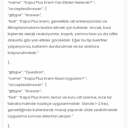
“name”: “Kapa Plus Krem Yan Etkileri Nelerdir? “,
“acceptedAnswer”: {
“@type”: “Answer”,
“text”: “Kapa Plus krem, genellikle cilt enfeksiyonları ve
iltihaplanmalarını tedavi etmek için kullanılır. Ancak, bazı
kişilerde alerjik reaksiyonlar, kaşıntı, yanma hissi ya da ciltte
döküntü gibi yan etkiler görülebilir. Eğer bu tip belirtiler
yaşanıyorsa, kullanım durdurulmalı ve bir doktora
başvurulmalıdır.”
},
“@type”: “Question”,
“name”: “Kapa Plus Krem Nasıl Uygulanır? “,
“acceptedAnswer”: {
“@type”: “Answer”,
“text”: “Kapa Plus Krem, temiz ve kuru cilt üzerine, ince bir
tabaka halinde nazikçe uygulanmalıdır. Günde 1-2 kez,
gerektiğinde kullanılarak masaj yaparak cilde yedirilmelidir.
Uygulama sonrası ellerinizi yıkayın.”
},