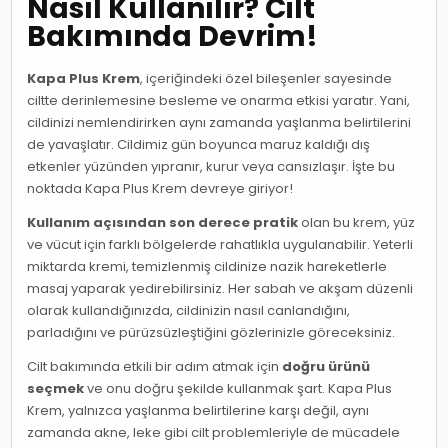
Nasıl Kullanılır? Cilt
Bakımında Devrim!
Kapa Plus Krem
, içeriğindeki özel bileşenler sayesinde
ciltte derinlemesine besleme ve onarma etkisi yaratır. Yani,
cildinizi nemlendirirken aynı zamanda yaşlanma belirtilerini
de yavaşlatır. Cildimiz gün boyunca maruz kaldığı dış
etkenler yüzünden yıpranır, kurur veya cansızlaşır. İşte bu
noktada Kapa Plus Krem devreye giriyor!
Kullanım açısından son derece pratik
olan bu krem, yüz
ve vücut için farklı bölgelerde rahatlıkla uygulanabilir. Yeterli
miktarda kremi, temizlenmiş cildinize nazik hareketlerle
masaj yaparak yedirebilirsiniz. Her sabah ve akşam düzenli
olarak kullandığınızda, cildinizin nasıl canlandığını,
parladığını ve pürüzsüzleştiğini gözlerinizle göreceksiniz.
Cilt bakımında etkili bir adım atmak için
doğru ürünü
seçmek
ve onu doğru şekilde kullanmak şart. Kapa Plus
Krem, yalnızca yaşlanma belirtilerine karşı değil, aynı
zamanda akne, leke gibi cilt problemleriyle de mücadele