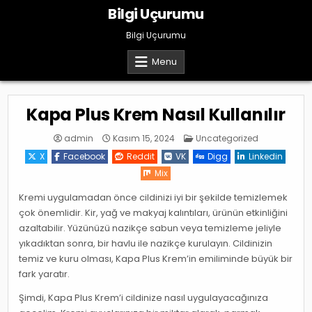
Skip
Bilgi Uçurumu
to
content
Bilgi Uçurumu
Menu
Kapa Plus Krem Nasıl Kullanılır
Posted
admin
Kasım 15, 2024
Uncategorized
in
X
Facebook
Reddit
VK
Digg
Linkedin
Mix
Kremi uygulamadan önce cildinizi iyi bir şekilde temizlemek
çok önemlidir. Kir, yağ ve makyaj kalıntıları, ürünün etkinliğini
azaltabilir. Yüzünüzü nazikçe sabun veya temizleme jeliyle
yıkadıktan sonra, bir havlu ile nazikçe kurulayın. Cildinizin
temiz ve kuru olması, Kapa Plus Krem’in emiliminde büyük bir
fark yaratır.
Şimdi, Kapa Plus Krem’i cildinize nasıl uygulayacağınıza