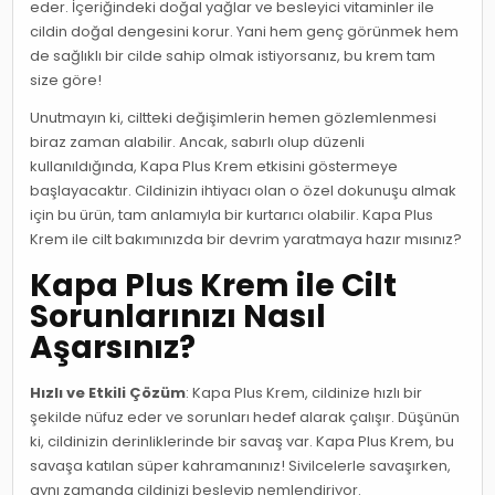
eder. İçeriğindeki doğal yağlar ve besleyici vitaminler ile
cildin doğal dengesini korur. Yani hem genç görünmek hem
de sağlıklı bir cilde sahip olmak istiyorsanız, bu krem tam
size göre!
Unutmayın ki, ciltteki değişimlerin hemen gözlemlenmesi
biraz zaman alabilir. Ancak, sabırlı olup düzenli
kullanıldığında, Kapa Plus Krem etkisini göstermeye
başlayacaktır. Cildinizin ihtiyacı olan o özel dokunuşu almak
için bu ürün, tam anlamıyla bir kurtarıcı olabilir. Kapa Plus
Krem ile cilt bakımınızda bir devrim yaratmaya hazır mısınız?
Kapa Plus Krem ile Cilt
Sorunlarınızı Nasıl
Aşarsınız?
Hızlı ve Etkili Çözüm
: Kapa Plus Krem, cildinize hızlı bir
şekilde nüfuz eder ve sorunları hedef alarak çalışır. Düşünün
ki, cildinizin derinliklerinde bir savaş var. Kapa Plus Krem, bu
savaşa katılan süper kahramanınız! Sivilcelerle savaşırken,
aynı zamanda cildinizi besleyip nemlendiriyor.