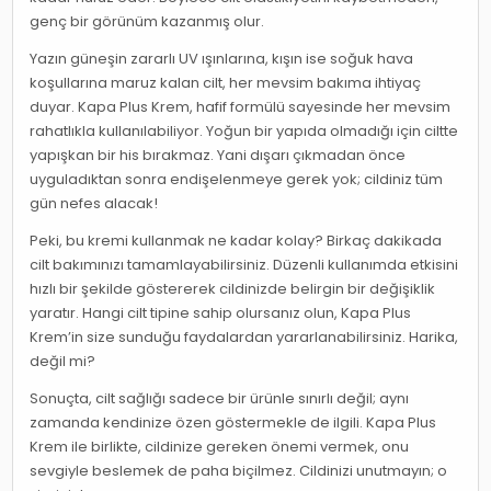
genç bir görünüm kazanmış olur.
Yazın güneşin zararlı UV ışınlarına, kışın ise soğuk hava
koşullarına maruz kalan cilt, her mevsim bakıma ihtiyaç
duyar. Kapa Plus Krem, hafif formülü sayesinde her mevsim
rahatlıkla kullanılabiliyor. Yoğun bir yapıda olmadığı için ciltte
yapışkan bir his bırakmaz. Yani dışarı çıkmadan önce
uyguladıktan sonra endişelenmeye gerek yok; cildiniz tüm
gün nefes alacak!
Peki, bu kremi kullanmak ne kadar kolay? Birkaç dakikada
cilt bakımınızı tamamlayabilirsiniz. Düzenli kullanımda etkisini
hızlı bir şekilde göstererek cildinizde belirgin bir değişiklik
yaratır. Hangi cilt tipine sahip olursanız olun, Kapa Plus
Krem’in size sunduğu faydalardan yararlanabilirsiniz. Harika,
değil mi?
Sonuçta, cilt sağlığı sadece bir ürünle sınırlı değil; aynı
zamanda kendinize özen göstermekle de ilgili. Kapa Plus
Krem ile birlikte, cildinize gereken önemi vermek, onu
sevgiyle beslemek de paha biçilmez. Cildinizi unutmayın; o