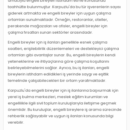
amacıyla engelli bireyleri istihdam etme konusunda
taahhütte bulunmuştur. Karpuzlu'da bu tür işverenlerin sayısı
giderek artmakta ve engelli bireyler için uygun çalışma
ortamları sunulmaktadır. Örneğin, restoranlar, oteller,
perakende mağazaları ve ofisler, engelli bireyler için
çalışma fırsatları sunan sektörler arasındadır.
Engelli bireyler için iş ilanları genellikle esnek çalışma
saatleri, erişilebilirlik düzenlemeleri ve destekleyici çalışma
ortamları gibi avantajlar sunar. Bu, engelli bireylerin kendi
yeteneklerine ve ihtiyaçlarına göre çalışma koşullarını
belirleyebilmelerini sağlar. Ayrıca, bu iş ilanları, engelli
bireylerin istihdam edildikleri iş yerinde saygı ve eşitlik
temelinde çalışabilecekleri bir ortam yaratmaktadır.
Karpuzlu'da engelli bireyler için iş ilanlarına başvurmak için
yerel iş bulma merkezleri, meslek eğitim kurumları ve
engellilikle ilgili sivil toplum kuruluşlarıyla iletişime geçmek
önemlidir. Bu kuruluşlar, engelli bireylere iş arama sürecinde
rehberlik sağlayabilir ve uygun iş ilanları konusunda bilgi
verebilir.