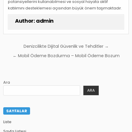
potansiyellerini kullanabilmesi ve sosyal hayata aktif
katılımını desteklemesi açısından büyük önem taşımaktadır.
Author:
admin
Yazı
Denizcilikte Dijital Güvenlik ve Tehditler →
gezinmesi
← Mobil Ödeme Bozdurma – Mobil Ödeme Bozum
Ara
ARA
SAYFALAR
Liste
Sayfa Listesi