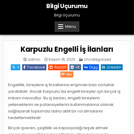
Skip
Bilgi Uçurumu
to
content
Bilgi Uçurumu
Menu
Karpuzlu Engelli İş İlanları
Posted
admin
Kasım 18, 2023
Uncategorized
in
X
Facebook
Reddit
VK
Digg
Linkedin
Mix
Engellilik, bireylere iş fırsatlarına erişimde bazı zorluklar
yaratabilir. Ancak Karpuzlu'da engelli bireyler için birçok iş
imkanı mevcuttur. Bu iş ilanları, engelli bireylerin
yeteneklerini ve potansiyellerini kullanmalarına olanak
sağlayarak toplumda daha aktif bir rol almalarını
hedeflemektedir.
Birçok işveren, çeşitlilik ve kapsayıcılığı teşvik etmek