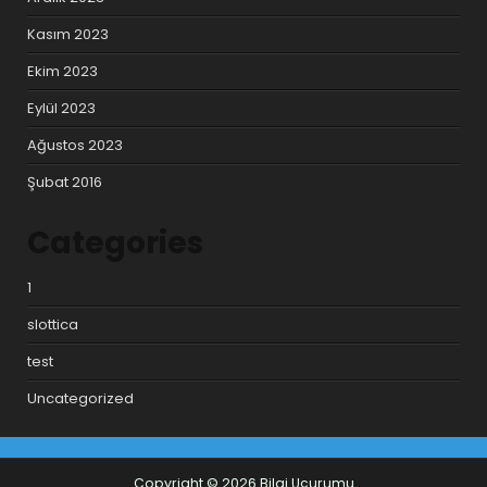
Kasım 2023
Ekim 2023
Eylül 2023
Ağustos 2023
Şubat 2016
Categories
1
slottica
test
Uncategorized
Copyright © 2026 Bilgi Uçurumu