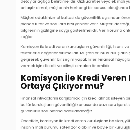
detaylar açıkça belirtilmelidir. Gizli ücretler veya ek mal
anlaşılır olmalı, müşterinin herhangi bir sorusu olduğunda k
Müşteri odaklı hizmet kalitesi de güvenilirlik açısından öne
planda tutar ve sorulara hızlı yanıtlar verir. Müşteri desteğ
bilgilerinin gizliliğine saygı gösterilmelidir. Veri koruma 
sağlar.
Komisyon ile kredi veren kuruluşların güvenilirliği, lisans ve
faktörlerle değerlendirilmelidir. Müşteriler, bu kuruluşlar
geçirerek güvenilir bir seçim yapabilirler. Finansal ihtiyaçla
vermek için dikkatli ve bilinçli olmaları önemlidir.
Komisyon İle Kredi Veren K
Ortaya Çıkıyor mu?
Finansal ihtiyaçlarını karşılamak için kredi almak isteyen b
bu tür kuruluşların güvenilirliği konusunda bazı soru işare
güvenilirlik sorunlarına odaklanacağız.
Öncelikle, komisyon ile kredi veren kuruluşların bazıları, yü
insanın mali durumu zaten zor olabilir ve böyle bir kuruluşl