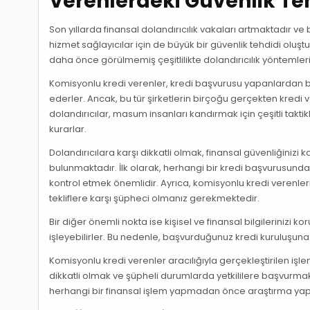
Verenlerdeki Güvenlik Teh
Son yıllarda finansal dolandırıcılık vakaları artmaktadır v
hizmet sağlayıcılar için de büyük bir güvenlik tehdidi oluşt
daha önce görülmemiş çeşitlilikte dolandırıcılık yöntemleri
Komisyonlu kredi verenler, kredi başvurusu yapanlardan be
ederler. Ancak, bu tür şirketlerin birçoğu gerçekten kredi 
dolandırıcılar, masum insanları kandırmak için çeşitli taktikl
kurarlar.
Dolandırıcılara karşı dikkatli olmak, finansal güvenliğini
bulunmaktadır. İlk olarak, herhangi bir kredi başvurusunda
kontrol etmek önemlidir. Ayrıca, komisyonlu kredi verenler
tekliflere karşı şüpheci olmanız gerekmektedir.
Bir diğer önemli nokta ise kişisel ve finansal bilgilerinizi koru
işleyebilirler. Bu nedenle, başvurduğunuz kredi kuruluşuna
Komisyonlu kredi verenler aracılığıyla gerçekleştirilen işlem
dikkatli olmak ve şüpheli durumlarda yetkililere başvurmak ö
herhangi bir finansal işlem yapmadan önce araştırma y