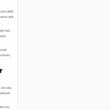
arda aktif
anızı ele
ek faiz
taya
üksek
erirken,
r
. Ancak,
ktedir.
iler bu