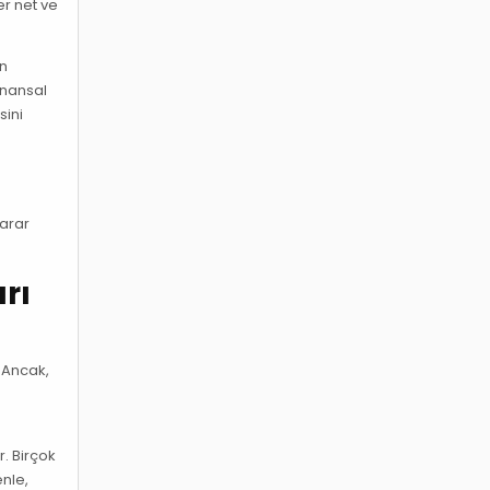
er net ve
ön
finansal
sini
karar
rı
. Ancak,
r. Birçok
enle,