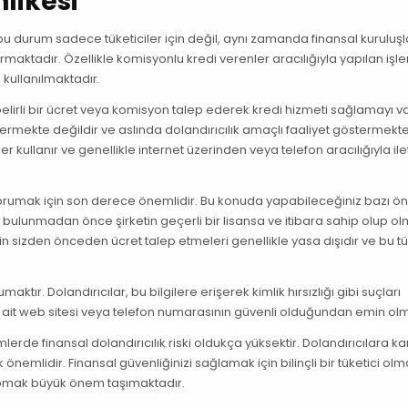
likesi
e bu durum sadece tüketiciler için değil, aynı zamanda finansal kuruluşl
urmaktadır. Özellikle komisyonlu kredi verenler aracılığıyla yapılan işl
 kullanılmaktadır.
lirli bir ücret veya komisyon talep ederek kredi hizmeti sağlamayı v
vermekte değildir ve aslında dolandırıcılık amaçlı faaliyet göstermekte
er kullanır ve genellikle internet üzerinden veya telefon aracılığıyla ile
zi korumak için son derece önemlidir. Bu konuda yapabileceğiniz bazı ö
 bulunmadan önce şirketin geçerli bir lisansa ve itibara sahip olup ol
in sizden önceden ücret talep etmeleri genellikle yasa dışıdır ve bu tü
maktır. Dolandırıcılar, bu bilgilere erişerek kimlik hırsızlığı gibi suçları
 ait web sitesi veya telefon numarasının güvenli olduğundan emin olma
lerde finansal dolandırıcılık riski oldukça yüksektir. Dolandırıcılara ka
nemlidir. Finansal güvenliğinizi sağlamak için bilinçli bir tüketici ol
apmak büyük önem taşımaktadır.