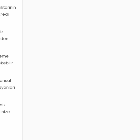
ktarının
kredi
iz
neden
ödeme
kebilir
nansal
syonları
aiz
rinize