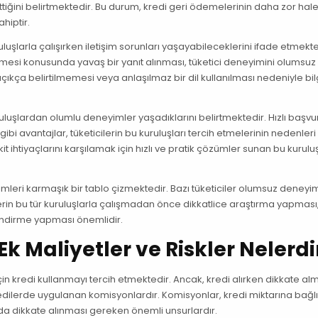
ettiğini belirtmektedir. Bu durum, kredi geri ödemelerinin daha zor hal
hiptir.
uluşlarla çalışırken iletişim sorunları yaşayabileceklerini ifade etmekte
lmesi konusunda yavaş bir yanıt alınması, tüketici deneyimini olumsuz
n açıkça belirtilmemesi veya anlaşılmaz bir dil kullanılması nedeniyle bil
uruluşlardan olumlu deneyimler yaşadıklarını belirtmektedir. Hızlı başvu
 avantajlar, tüketicilerin bu kuruluşları tercih etmelerinin nedenleri
t ihtiyaçlarını karşılamak için hızlı ve pratik çözümler sunan bu kurulu
mleri karmaşık bir tablo çizmektedir. Bazı tüketiciler olumsuz deneyi
lerin bu tür kuruluşlarla çalışmadan önce dikkatlice araştırma yapması
endirme yapması önemlidir.
k Maliyetler ve Riskler Nelerdi
çin kredi kullanmayı tercih etmektedir. Ancak, kredi alırken dikkate al
edilerde uygulanan komisyonlardır. Komisyonlar, kredi miktarına bağlı
nda dikkate alınması gereken önemli unsurlardır.