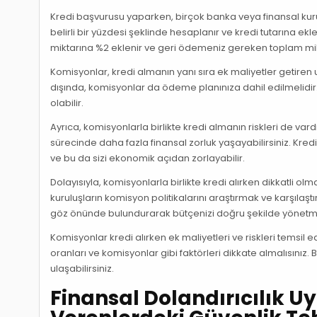
Kredi başvurusu yaparken, birçok banka veya finansal kurul
belirli bir yüzdesi şeklinde hesaplanır ve kredi tutarına ekl
miktarına %2 eklenir ve geri ödemeniz gereken toplam mik
Komisyonlar, kredi almanın yanı sıra ek maliyetler getiren
dışında, komisyonlar da ödeme planınıza dahil edilmelidi
olabilir.
Ayrıca, komisyonlarla birlikte kredi almanın riskleri de var
sürecinde daha fazla finansal zorluk yaşayabilirsiniz. Kredi
ve bu da sizi ekonomik açıdan zorlayabilir.
Dolayısıyla, komisyonlarla birlikte kredi alırken dikkatli 
kuruluşların komisyon politikalarını araştırmak ve karşıla
göz önünde bulundurarak bütçenizi doğru şekilde yönetm
Komisyonlar kredi alırken ek maliyetleri ve riskleri temsil 
oranları ve komisyonlar gibi faktörleri dikkate almalısını
ulaşabilirsiniz.
Finansal Dolandırıcılık U