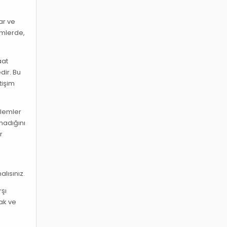
ar ve
emlerde,
aat
dir. Bu
tişim
nlemler
madığını
r
lısınız.
rşı
mak ve