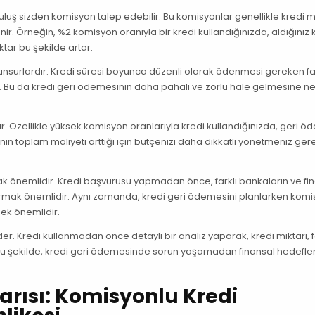
uş sizden komisyon talep edebilir. Bu komisyonlar genellikle kredi mi
enir. Örneğin, %2 komisyon oranıyla bir kredi kullandığınızda, aldığınız 
tar bu şekilde artar.
 unsurlardır. Kredi süresi boyunca düzenli olarak ödenmesi gereken fa
r. Bu da kredi geri ödemesinin daha pahalı ve zorlu hale gelmesine 
dır. Özellikle yüksek komisyon oranlarıyla kredi kullandığınızda, geri 
nin toplam maliyeti arttığı için bütçenizi daha dikkatli yönetmeniz gere
olmak önemlidir. Kredi başvurusu yapmadan önce, farklı bankaların ve fi
ştırmak önemlidir. Aynı zamanda, kredi geri ödemesini planlarken komi
ek önemlidir.
eder. Kredi kullanmadan önce detaylı bir analiz yaparak, kredi miktarı, f
z. Bu şekilde, kredi geri ödemesinde sorun yaşamadan finansal hedefle
yarısı: Komisyonlu Kredi