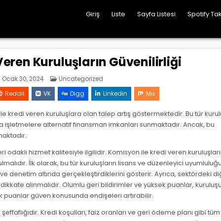
Giriş
Liste
Sayfa Listesi
Spotify Tak
eren Kuruluşların Güvenilirliği
Posted
Ocak 30, 2024
Uncategorized
in
Reddit
VK
Digg
Linkedin
Mix
ile kredi veren kuruluşlara olan talep artış göstermektedir. Bu tür kurul
eya işletmelere alternatif finansman imkanları sunmaktadır. Ancak, bu
maktadır.
teri odaklı hizmet kalitesiyle ilgilidir. Komisyon ile kredi veren kuruluşları
alıdır. İlk olarak, bu tür kuruluşların lisans ve düzenleyici uyumluluğ
ki ve denetim altında gerçekleştirdiklerini gösterir. Ayrıca, sektördeki d
 dikkate alınmalıdır. Olumlu geri bildirimler ve yüksek puanlar, kuruluş
 puanlar güven konusunda endişeleri artırabilir.
effaflığıdır. Kredi koşulları, faiz oranları ve geri ödeme planı gibi tüm