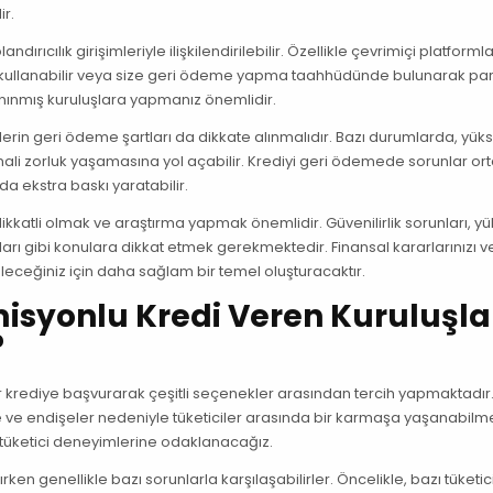
r.
dırıcılık girişimleriyle ilişkilendirilebilir. Özellikle çevrimiçi platforml
ötüye kullanabilir veya size geri ödeme yapma taahhüdünde bulunarak par
 tanınmış kuruluşlara yapmanız önemlidir.
lerin geri ödeme şartları da dikkate alınmalıdır. Bazı durumlarda, yüks
 mali zorluk yaşamasına yol açabilir. Krediyi geri ödemede sorunlar or
da ekstra baskı yaratabilir.
katli olmak ve araştırma yapmak önemlidir. Güvenilirlik sorunları, y
tları gibi konulara dikkat etmek gerekmektedir. Finansal kararlarınızı v
eleceğiniz için daha sağlam bir temel oluşturacaktır.
misyonlu Kredi Veren Kuruluşla
?
ler krediye başvurarak çeşitli seçenekler arasından tercih yapmaktadır
 ve endişeler nedeniyle tüketiciler arasında bir karmaşa yaşanabilme
tüketici deneyimlerine odaklanacağız.
ken genellikle bazı sorunlarla karşılaşabilirler. Öncelikle, bazı tüketic