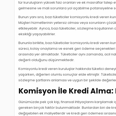
tür kuruluşların yüksek faiz oranları ve ek masraflar talep 
gelmesine ve mali sorunlara yol açabilme potansiyeline sa
Bunun yanı sıra, bazı tüketiciler komisyonlu kredi veren kur
Müşteri hizmetlerinin yetersiz olması veya sorunların çözü
etkileyebilir. Ayrıca, bazı tüketiciler, sözleşme koşullarını
eksikliği yaşayabilirler.
Bununla birlikte, bazı tüketiciler komisyonlu kredi veren k
süreci, kolay onaylama ve esnek geri ödeme seçenekleri gibi
arasında yer almaktadır. Tüketiciler aynı zamanda, acil naki
değerli olduğunu düşünmektedir.
Komisyonlu kredi veren kuruluşlar hakkında tüketici deneyi
yaşarken, diğerleri olumlu sonuçlar elde etmiştir. Tüketici
sözleşme şartlarını anlaması ve uygun bir şekilde değerl
Komisyon İle Kredi Alma: E
Günümüzde pek çok kişi, finansal ihtiyaçlarını karşılamak i
gereken birçok faktör bulunmaktadır. Bunlardan biri de kr
değişebilen ek maliyetlerdir ve kredi geri ödemesi sırası