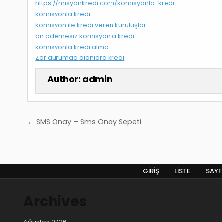
https://misyonkredi.com/komisyonla-kredi
komisyonla kredi
komisyon ile kredi veren kuruluşlar
ön ödemesiz komisyonla kredi
komisyonla kredi alma
Zor durumda olanlara kredi
Author:
admin
Yazı
← SMS Onay – Sms Onay Sepeti
gezinmesi
GIRIŞ
LISTE
SAYFA
Archives
Ağustos 2026