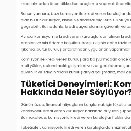
kredi almadan önce dikkatlice araştırma yapmak önemlidi
Bunun yanı sıra, bazı komisyon ile kredi veren kuruluşlar dolan
olan bu tür kuruluşlar, kişisel ve finansal bilgilerinizi k
geçirebilir. Bu nedenle, kredi başvurularınızı güvenilir ve
Ayrıca, komisyon ile kredi veren kuruluşlardan alınan kredi
oranları ve sıkı ödeme koşulları, borçlu kişinin daha fazla
çıkarsa, bu tür kuruluşlar tarafından uygulanan yaptırımlar 
Komisyon ile kredi veren kuruluşlara başvurmadan önce dik
mali yükler, dolandırıcılık girişimleri ve zor geri ödeme şar
güvenilir ve saygın finans kuruluşlarıyla çalışmanız, mali g
Tüketici Deneyimleri: Ko
Hakkında Neler Söylüyor
Günümüzde, finansal ihtiyaçlarını karşılamak için tüketici
komisyonlu kredi veren kuruluşlar hakkında duyulan şüphe
Bu makalede, komisyonlu kredi veren kuruluşlar hakkında 
Tüketiciler, komisyonlu kredi veren kuruluşlardan hizmet alır