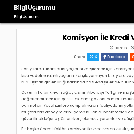
Skip
Bilgi Uçurumu
to
content
Bilgi Uçurumu
Komisyon İle Kredi V
admin
Share:
X
Facebook
Son yıllarda finansal ihtiyaçlarını karşılamak için komisyon 
kısa vadeli nakit ihtiyaçlarını karşılayamayan bireylere v
kuruluşların güvenilirliği hakkında bazı endişeler de bulun
Güvenilirlik, bir kredi sağlayıcısının itibarı, şeffaflığı ve müş
değerlendirmek için çeşitli faktörler göz önünde bulundurulm
edilmelidir. Yasal izinlere sahip olmaları, faaliyetlerini yet
müşterilerin deneyimlerini içeren kullanıcı incelemeleri de
güvenilir olduğunu gösterirken, olumsuz yorumlar ve düşük
Bir başka önemli faktör, komisyon ile kredi veren kuruluşun ş