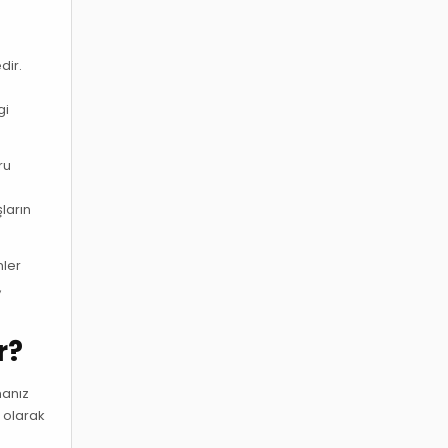
e
dir.
gi
ru
şların
mler
,
r?
manız
 olarak