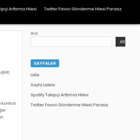
ipçi Arttırma Hilesi
Twitter Favori Gönderme Hilesi Parasız
Ara
ARA
SAYFALAR
uşlar,
Liste
Sayfa Listesi
Spotify Takipçi Arttırma Hilesi
u kontrol
Twitter Favori Gönderme Hilesi Parasız
iğer
un