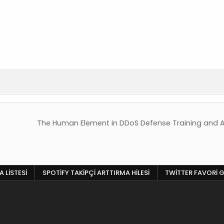
The Human Element in DDoS Defense Training and
 LISTESI
SPOTIFY TAKIPÇI ARTTIRMA HILESI
TWITTER FAVORI G