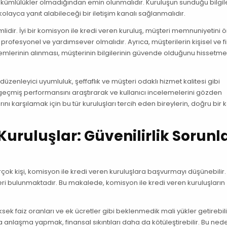
i yükümlülükler olmadığından emin olunmalıdır. Kuruluşun sunduğu bilgil
olayca yanıt alabileceği bir iletişim kanalı sağlanmalıdır.
mlidir. İyi bir komisyon ile kredi veren kuruluş, müşteri memnuniyetini 
i, profesyonel ve yardımsever olmalıdır. Ayrıca, müşterilerin kişisel ve 
önlemlerinin alınması, müşterinin bilgilerinin güvende olduğunu hissetme
 düzenleyici uyumluluk, şeffaflık ve müşteri odaklı hizmet kalitesi gibi
ın geçmiş performansını araştırarak ve kullanıcı incelemelerini gözden
rını karşılamak için bu tür kuruluşları tercih eden bireylerin, doğru bir 
uruluşlar: Güvenilirlik Sorunla
irçok kişi, komisyon ile kredi veren kuruluşlara başvurmayı düşünebilir
tleri bulunmaktadır. Bu makalede, komisyon ile kredi veren kuruluşların
ksek faiz oranları ve ek ücretler gibi beklenmedik mali yükler getirebili
a anlaşma yapmak, finansal sıkıntıları daha da kötüleştirebilir. Bu ned