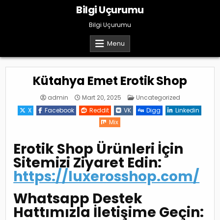
Skip
Bilgi Uçurumu
to
content
Bilgi Uçurumu
Menu
Kütahya Emet Erotik Shop
Posted
admin
Mart 20, 2025
Uncategorized
in
X
Facebook
Reddit
VK
Digg
Linkedin
Mix
Erotik Shop Ürünleri İçin
Sitemizi Ziyaret Edin:
https://luxerosshop.com/
Whatsapp Destek
Hattımızla İletişime Geçin: