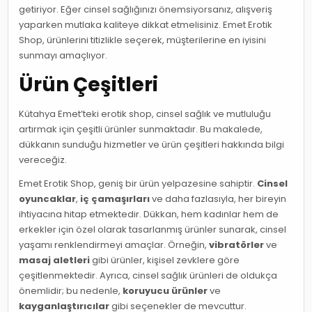
getiriyor. Eğer cinsel sağlığınızı önemsiyorsanız, alışveriş
yaparken mutlaka kaliteye dikkat etmelisiniz. Emet Erotik
Shop, ürünlerini titizlikle seçerek, müşterilerine en iyisini
sunmayı amaçlıyor.
Ürün Çeşitleri
Kütahya Emet’teki erotik shop, cinsel sağlık ve mutluluğu
artırmak için çeşitli ürünler sunmaktadır. Bu makalede,
dükkanın sunduğu hizmetler ve ürün çeşitleri hakkında bilgi
vereceğiz.
Emet Erotik Shop, geniş bir ürün yelpazesine sahiptir.
Cinsel
oyuncaklar
,
iç çamaşırları
ve daha fazlasıyla, her bireyin
ihtiyacına hitap etmektedir. Dükkan, hem kadınlar hem de
erkekler için özel olarak tasarlanmış ürünler sunarak, cinsel
yaşamı renklendirmeyi amaçlar. Örneğin,
vibratörler
ve
masaj aletleri
gibi ürünler, kişisel zevklere göre
çeşitlenmektedir. Ayrıca, cinsel sağlık ürünleri de oldukça
önemlidir; bu nedenle,
koruyucu ürünler
ve
kayganlaştırıcılar
gibi seçenekler de mevcuttur.