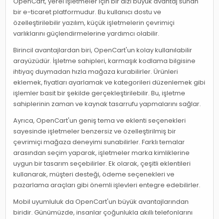
OpenCart, yerel işletmeler için bir dizi büyük avantaj sunan
bir e-ticaret platformudur. Bu kullanıcı dostu ve
özelleştirilebilir yazılım, küçük işletmelerin çevrimiçi
varlıklarını güçlendirmelerine yardımcı olabilir.
Birincil avantajlardan biri, OpenCart'un kolay kullanılabilir
arayüzüdür. İşletme sahipleri, karmaşık kodlama bilgisine
ihtiyaç duymadan hızla mağaza kurabilirler. Ürünleri
eklemek, fiyatları ayarlamak ve kategorileri düzenlemek gibi
işlemler basit bir şekilde gerçekleştirilebilir. Bu, işletme
sahiplerinin zaman ve kaynak tasarrufu yapmalarını sağlar.
Ayrıca, OpenCart'un geniş tema ve eklenti seçenekleri
sayesinde işletmeler benzersiz ve özelleştirilmiş bir
çevrimiçi mağaza deneyimi sunabilirler. Farklı temalar
arasından seçim yaparak, işletmeler marka kimliklerine
uygun bir tasarım seçebilirler. Ek olarak, çeşitli eklentileri
kullanarak, müşteri desteği, ödeme seçenekleri ve
pazarlama araçları gibi önemli işlevleri entegre edebilirler.
Mobil uyumluluk da OpenCart'un büyük avantajlarından
biridir. Günümüzde, insanlar çoğunlukla akıllı telefonlarını