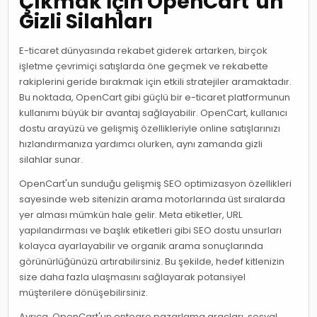
Çıkmak İçin OpenCart’un
Gizli Silahları
E-ticaret dünyasında rekabet giderek artarken, birçok
işletme çevrimiçi satışlarda öne geçmek ve rekabette
rakiplerini geride bırakmak için etkili stratejiler aramaktadır.
Bu noktada, OpenCart gibi güçlü bir e-ticaret platformunun
kullanımı büyük bir avantaj sağlayabilir. OpenCart, kullanıcı
dostu arayüzü ve gelişmiş özellikleriyle online satışlarınızı
hızlandırmanıza yardımcı olurken, aynı zamanda gizli
silahlar sunar.
OpenCart'un sunduğu gelişmiş SEO optimizasyon özellikleri
sayesinde web sitenizin arama motorlarında üst sıralarda
yer alması mümkün hale gelir. Meta etiketler, URL
yapılandırması ve başlık etiketleri gibi SEO dostu unsurları
kolayca ayarlayabilir ve organik arama sonuçlarında
görünürlüğünüzü artırabilirsiniz. Bu şekilde, hedef kitlenizin
size daha fazla ulaşmasını sağlayarak potansiyel
müşterilere dönüşebilirsiniz.
Ayrıca, OpenCart'un entegre pazarlama araçları, sosyal