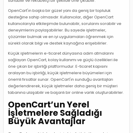
sunabilir ve rekabetçi bir şekilde öne çıkabilir.
OpenCart'ın başka bir güzel yanı da geniş bir topluluk
desteğine sahip olmasıdır. Kullanıcılar, diğer OpenCart
kullanıcılarıyla etkileşimde bulunabilir, sorularını sorabilir ve
deneyimlerini paylaşabilirler. Bu sayede işletmeler,
çözümler bulmak ve en iyi uygulamaları öğrenmek için
sürekli olarak bilgi ve destek kaynağına erişebilirler.
Küçük işletmelerin e-ticaret dünyasına adım atmalarını
sağlayan OpenCart, kolay kullanımı ve güçlü özellikleri ile
öne çıkan bir işbirliği platformudur. E-ticaret kapısını
aralayan bu işbirliği, küçük işletmelere büyümeleri için
önemli fırsatlar sunar. OpenCart'ın sunduğu avantajları
değerlendirerek, küçük işletmeler daha geniş bir müşteri
tabanına ulaşabilir ve başarılı bir online varlık oluşturabilirler.
OpenCart’un Yerel
İşletmelere Sağladığı
Büyük Avantajlar