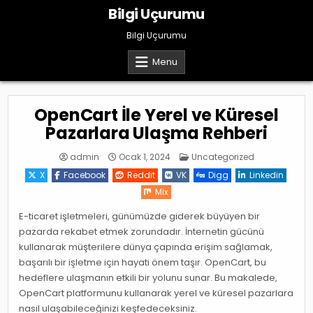
Skip
Bilgi Uçurumu
to
content
Bilgi Uçurumu
Menu
OpenCart İle Yerel ve Küresel
Pazarlara Ulaşma Rehberi
Posted
admin
Ocak 1, 2024
Uncategorized
in
X
Facebook
Reddit
VK
Digg
Linkedin
Mix
E-ticaret işletmeleri, günümüzde giderek büyüyen bir
pazarda rekabet etmek zorundadır. İnternetin gücünü
kullanarak müşterilere dünya çapında erişim sağlamak,
başarılı bir işletme için hayati önem taşır. OpenCart, bu
hedeflere ulaşmanın etkili bir yolunu sunar. Bu makalede,
OpenCart platformunu kullanarak yerel ve küresel pazarlara
nasıl ulaşabileceğinizi keşfedeceksiniz.