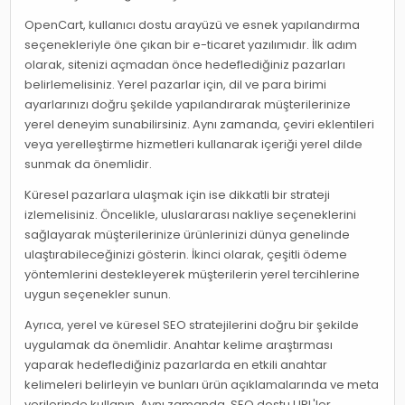
OpenCart, kullanıcı dostu arayüzü ve esnek yapılandırma
seçenekleriyle öne çıkan bir e-ticaret yazılımıdır. İlk adım
olarak, sitenizi açmadan önce hedeflediğiniz pazarları
belirlemelisiniz. Yerel pazarlar için, dil ve para birimi
ayarlarınızı doğru şekilde yapılandırarak müşterilerinize
yerel deneyim sunabilirsiniz. Aynı zamanda, çeviri eklentileri
veya yerelleştirme hizmetleri kullanarak içeriği yerel dilde
sunmak da önemlidir.
Küresel pazarlara ulaşmak için ise dikkatli bir strateji
izlemelisiniz. Öncelikle, uluslararası nakliye seçeneklerini
sağlayarak müşterilerinize ürünlerinizi dünya genelinde
ulaştırabileceğinizi gösterin. İkinci olarak, çeşitli ödeme
yöntemlerini destekleyerek müşterilerin yerel tercihlerine
uygun seçenekler sunun.
Ayrıca, yerel ve küresel SEO stratejilerini doğru bir şekilde
uygulamak da önemlidir. Anahtar kelime araştırması
yaparak hedeflediğiniz pazarlarda en etkili anahtar
kelimeleri belirleyin ve bunları ürün açıklamalarında ve meta
verilerinde kullanın. Aynı zamanda, SEO dostu URL'ler