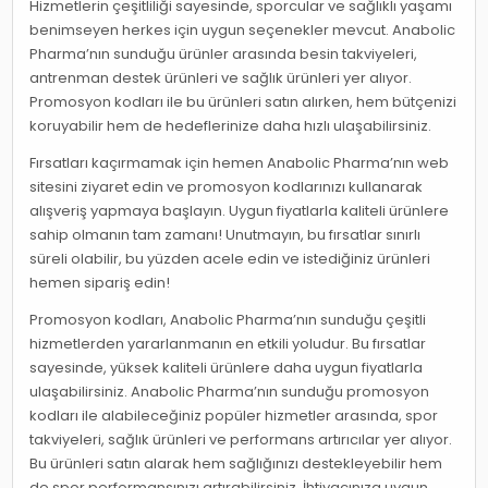
Hizmetlerin çeşitliliği sayesinde, sporcular ve sağlıklı yaşamı
benimseyen herkes için uygun seçenekler mevcut. Anabolic
Pharma’nın sunduğu ürünler arasında besin takviyeleri,
antrenman destek ürünleri ve sağlık ürünleri yer alıyor.
Promosyon kodları ile bu ürünleri satın alırken, hem bütçenizi
koruyabilir hem de hedeflerinize daha hızlı ulaşabilirsiniz.
Fırsatları kaçırmamak için hemen Anabolic Pharma’nın web
sitesini ziyaret edin ve promosyon kodlarınızı kullanarak
alışveriş yapmaya başlayın. Uygun fiyatlarla kaliteli ürünlere
sahip olmanın tam zamanı! Unutmayın, bu fırsatlar sınırlı
süreli olabilir, bu yüzden acele edin ve istediğiniz ürünleri
hemen sipariş edin!
Promosyon kodları, Anabolic Pharma’nın sunduğu çeşitli
hizmetlerden yararlanmanın en etkili yoludur. Bu fırsatlar
sayesinde, yüksek kaliteli ürünlere daha uygun fiyatlarla
ulaşabilirsiniz. Anabolic Pharma’nın sunduğu promosyon
kodları ile alabileceğiniz popüler hizmetler arasında, spor
takviyeleri, sağlık ürünleri ve performans artırıcılar yer alıyor.
Bu ürünleri satın alarak hem sağlığınızı destekleyebilir hem
de spor performansınızı artırabilirsiniz. İhtiyacınıza uygun