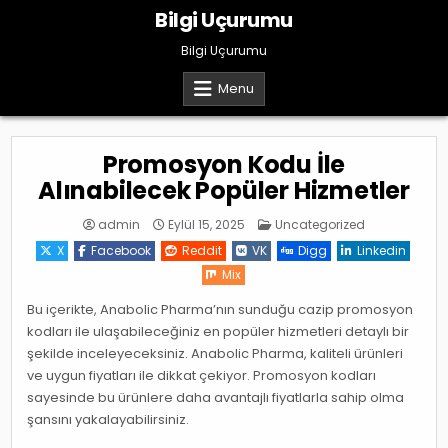
Skip
Bilgi Uçurumu
to
content
Bilgi Uçurumu
Menu
Promosyon Kodu İle
Alınabilecek Popüler Hizmetler
Posted
admin
Eylül 15, 2025
Uncategorized
in
X
Facebook
Reddit
VK
Digg
Linkedin
Mix
Bu içerikte, Anabolic Pharma’nın sunduğu cazip promosyon
kodları ile ulaşabileceğiniz en popüler hizmetleri detaylı bir
şekilde inceleyeceksiniz. Anabolic Pharma, kaliteli ürünleri
ve uygun fiyatları ile dikkat çekiyor. Promosyon kodları
sayesinde bu ürünlere daha avantajlı fiyatlarla sahip olma
şansını yakalayabilirsiniz.