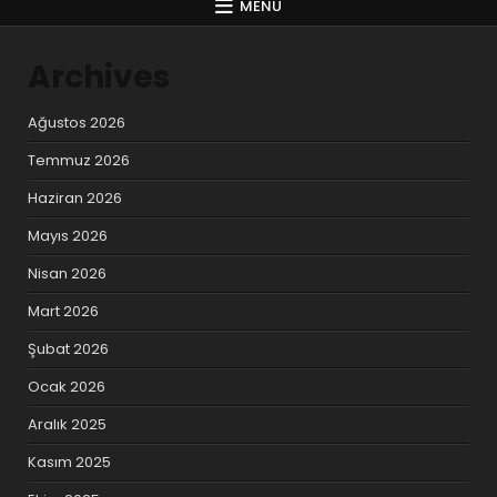
MENU
Archives
Ağustos 2026
Temmuz 2026
Haziran 2026
Mayıs 2026
Nisan 2026
Mart 2026
Şubat 2026
Ocak 2026
Aralık 2025
Kasım 2025