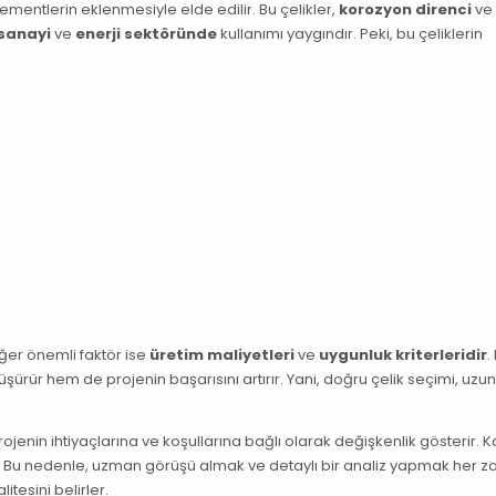
ı elementlerin eklenmesiyle elde edilir. Bu çelikler,
korozyon direnci
v
sanayi
ve
enerji sektöründe
kullanımı yaygındır. Peki, bu çeliklerin
iğer önemli faktör ise
üretim maliyetleri
ve
uygunluk kriterleridir
.
şürür hem de projenin başarısını artırır. Yani, doğru çelik seçimi, uz
rojenin ihtiyaçlarına ve koşullarına bağlı olarak değişkenlik gösterir. 
rdır. Bu nedenle, uzman görüşü almak ve detaylı bir analiz yapmak her
tesini belirler.