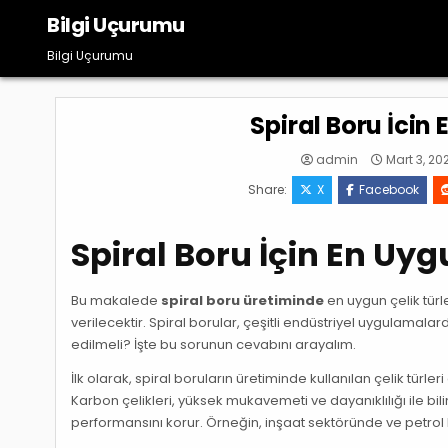
Skip
Bilgi Uçurumu
to
content
Bilgi Uçurumu
Spiral Boru İcin
admin
Mart 3, 20
Share:
X
Facebook
Spiral Boru İçin En Uyg
Bu makalede
spiral boru üretiminde
en uygun çelik türle
verilecektir. Spiral borular, çeşitli endüstriyel uygulamalard
edilmeli? İşte bu sorunun cevabını arayalım.
İlk olarak, spiral boruların üretiminde kullanılan çelik türler
Karbon çelikleri, yüksek mukavemeti ve dayanıklılığı ile bilin
performansını korur. Örneğin, inşaat sektöründe ve petrol b