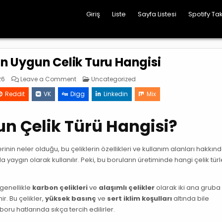
Giriş
Liste
Sayfa Listesi
Spotify Tak
 En Uygun Celik Turu Hangisi
on
Posted
26
Leave a Comment
Uncategorized
Spiral
in
Boru
Reddit
VK
Digg
Linkedin
Mix
İcin
En
Uygun
Celik
un Çelik Türü Hangisi?
Turu
Hangisi
rinin neler olduğu, bu çeliklerin özellikleri ve kullanım alanları hakkınd
a yaygın olarak kullanılır. Peki, bu boruların üretiminde hangi çelik türl
i genellikle
karbon çelikleri
ve
alaşımlı çelikler
olarak iki ana gruba a
ir. Bu çelikler,
yüksek basınç
ve
sert iklim koşulları
altında bile
oru hatlarında sıkça tercih edilirler.