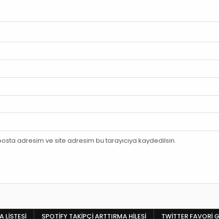
osta adresim ve site adresim bu tarayıcıya kaydedilsin.
 LISTESI
SPOTIFY TAKIPÇI ARTTIRMA HILESI
TWITTER FAVORI G