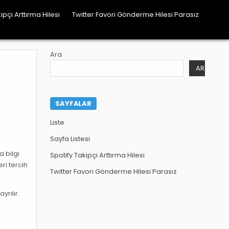
ipçi Arttırma Hilesi
Twitter Favori Gönderme Hilesi Parasız
Ara
ARA
SAYFALAR
Liste
Sayfa Listesi
a bilgi
Spotify Takipçi Arttırma Hilesi
eri tercih
Twitter Favori Gönderme Hilesi Parasız
yrılır.