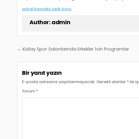
spiral kaynaklı çelik boru
Author:
admin
Yazı
← Kizilay Spor Salonlarinda Erkekler İcin Programlar
gezinmesi
Bir yanıt yazın
E-posta adresiniz yayınlanmayacak.
Gerekli alanlar
*
ile i
Yorum
*