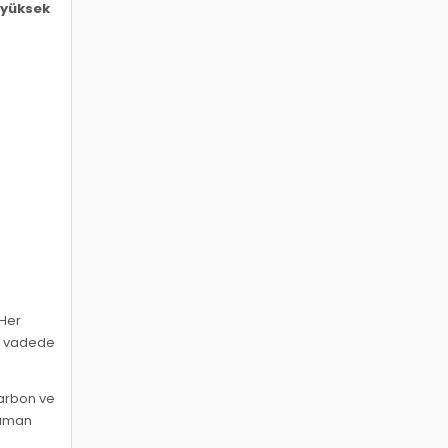
e
yüksek
 Her
un vadede
Karbon ve
 zaman