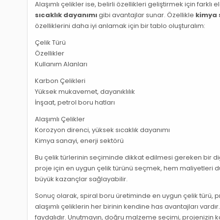
Alaşımlı çelikler ise, belirli özellikleri geliştirmek için farkl
sıcaklık dayanımı
gibi avantajlar sunar. Özellikle
kimya 
özelliklerini daha iyi anlamak için bir tablo oluşturalım:
Çelik Türü
Özellikler
Kullanım Alanları
Karbon Çelikleri
Yüksek mukavemet, dayanıklılık
İnşaat, petrol boru hatları
Alaşımlı Çelikler
Korozyon direnci, yüksek sıcaklık dayanımı
Kimya sanayi, enerji sektörü
Bu çelik türlerinin seçiminde dikkat edilmesi gereken bir d
proje için en uygun çelik türünü seçmek, hem maliyetleri dü
büyük kazançlar sağlayabilir.
Sonuç olarak, spiral boru üretiminde en uygun çelik türü, p
alaşımlı çeliklerin her birinin kendine has avantajları va
faydalıdır. Unutmayın, doğru malzeme seçimi, projenizin kali