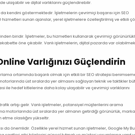
 ulaşabilir ve dijital varlıklarını güçlendirebilir.
 kendini göstermektedir. İşletmelerin çevrimiçi başarısı için SEO
hizmetleri sunan ajanslar, yerel işletmelere özelleştirilmiş ve etkili 
nden biridir. İşletmeler, bu hizmetleri kullanarak çevrimiçi görünürlükl
rekabette öne çıkabilir. Vanlı işletmelerin, dijital pazarda var olabilme
Online Varlığınızı Güçlendirin
lama ortamında başarılı olmak için etkili bir SEO stratejisi benimsemel
torlarında üst sıralarda yer almasını sağlayan teknik ve taktikler bü
i ile hedef kitlelerine daha kolay ulaşabilir ve çevrimiçi varlıklarını
fik artışı gelir. Vanlı işletmeler, potansiyel müşterilerini arama
ma motorlarında üst sıralarda yer almanın getirdiği görünürlük, mark
h etme olasılığını yükseltir.
ası da önemlidir. Özellikle yerel hizmet sunan işletmeler, Google My B
a saatleri gibi bilgilerini güncel tutmalı ve müşteri yorumlarına yanıt v