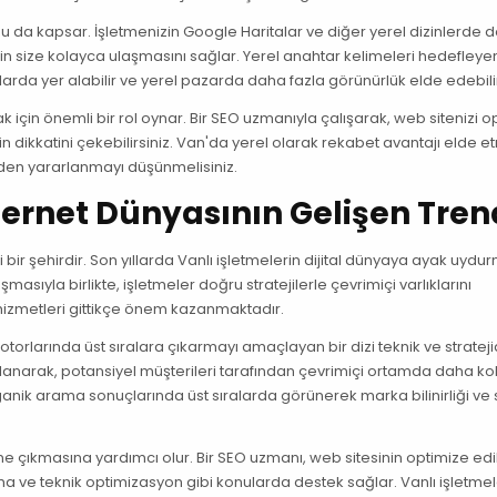
da kapsar. İşletmenizin Google Haritalar ve diğer yerel dizinlerde d
in size kolayca ulaşmasını sağlar. Yerel anahtar kelimeleri hedefleye
larda yer alabilir ve yerel pazarda daha fazla görünürlük elde edebilir
k için önemli bir rol oynar. Bir SEO uzmanıyla çalışarak, web sitenizi o
in dikkatini çekebilirsiniz. Van'da yerel olarak rekabet avantajı elde 
den yararlanmayı düşünmelisiniz.
ternet Dünyasının Gelişen Tren
ir şehirdir. Son yıllarda Vanlı işletmelerin dijital dünyaya ayak uydur
masıyla birlikte, işletmeler doğru stratejilerle çevrimiçi varlıklarını
izmetleri gittikçe önem kazanmaktadır.
orlarında üst sıralara çıkarmayı amaçlayan bir dizi teknik ve stratej
alanarak, potansiyel müşterileri tarafından çevrimiçi ortamda daha ko
i organik arama sonuçlarında üst sıralarda görünerek marka bilinirliği ve s
e çıkmasına yardımcı olur. Bir SEO uzmanı, web sitesinin optimize edi
ma ve teknik optimizasyon gibi konularda destek sağlar. Vanlı işletme