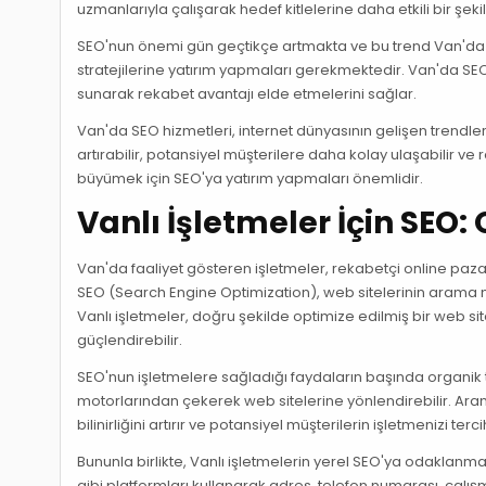
uzmanlarıyla çalışarak hedef kitlelerine daha etkili bir şekilde
SEO'nun önemi gün geçtikçe artmakta ve bu trend Van'da da
stratejilerine yatırım yapmaları gerekmektedir. Van'da SEO 
sunarak rekabet avantajı elde etmelerini sağlar.
Van'da SEO hizmetleri, internet dünyasının gelişen trendleri
artırabilir, potansiyel müşterilere daha kolay ulaşabilir ve 
büyümek için SEO'ya yatırım yapmaları önemlidir.
Vanlı İşletmeler İçin SEO: 
Van'da faaliyet gösteren işletmeler, rekabetçi online pazar
SEO (Search Engine Optimization), web sitelerinin arama mo
Vanlı işletmeler, doğru şekilde optimize edilmiş bir web sites
güçlendirebilir.
SEO'nun işletmelere sağladığı faydaların başında organik tra
motorlarından çekerek web sitelerine yönlendirebilir. Ara
bilinirliğini artırır ve potansiyel müşterilerin işletmenizi terci
Bununla birlikte, Vanlı işletmelerin yerel SEO'ya odaklanm
gibi platformları kullanarak adres, telefon numarası, çalışm