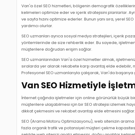
Van'a özel SEO hizmetleri, bölgenin demografik özelliklerini 
kelimeleri optimize eder ve içerik stratejisini planlarlar. Ayr
ve sayfa hızını optimize ederler. Bunun yanı sıra, yerel S
yardımcı olurlar.
SEO uzmanları ayrıca sosyal medya stratejileri, içerik paz
yöntemlerinde de size rehberlik eder. Bu sayede, işletme
müşterilere doğrudan erişim sağlar.
SEO uzmanlarından Van'a özel hizmetler almak, işletmenizin
sıralarda yer alarak rekabete karşı avantaj elde edebilir, mar
Profesyonel SEO uzmanlarıyla çalışarak, Van'da başarıya g
Van SEO Hizmetiyle İşlet
İnternet çağında işletmeler için online görünürlük büyük bir
müşterilere ulaşabilmesi için bir SEO stratejisi izlemek hay
dikkat çekmesini ve rekabet avantajı elde etmesini sağlar
SEO (Arama Motoru Optimizasyonu), web sitenizin arama mo
fazla organik trafik ve potansiyel müşteri çekme kapasite
şekilde web sitenizi analiz etmesini, doğru anahtar kelimel