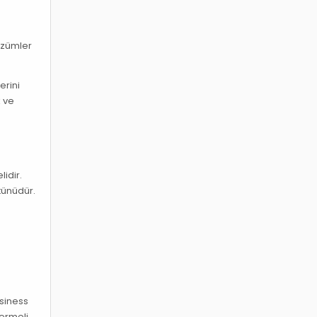
çözümler
erini
k ve
idir.
tünüdür.
a
usiness
ermeli.