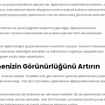
ve pazar trendlerini dikkate alır. İşletmenizin hedef kitlesini belirler,
ıca, web sitenizin teknik altyapısını kontrol ederek kullanıcı deneyimini i
EO optimizasyonuyla, işletmenizin Van'da daha fazla görünürlük elde e
arlaması ve yerel bağlantı oluşturma gibi diğer dijital pazarlama
niz hem arama motorlarında üst sıralara yükselir hem de potansiyel
 dijital varlığını güçlendirmenin önemli bir yoludur. Arama motorları
kanızın bilinirliğini artırabilir ve daha fazla müşteriye ulaşabilirsiniz.
iden yolda adım atabilirsiniz.
menizin Görünürlüğünü Artırın
 öneme sahiptir. Özellikle Van gibi yerel bir şehirde işletmenizin pota
ati önem taşır. Van SEO hizmetleri, işletmenizin dijital platformlarda d
.
torlarında üst sıralarda yer almasını hedefler. Bu da işletmenizin 
sine sahip olması demektir. Van SEO hizmeti, uzmanların profesyonel 
eri belirlemesini ve içeriği optimize etmesini sağlar.