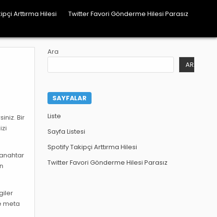
ipçi Arttırma Hilesi
Twitter Favori Gönderme Hilesi Parasız
Ara
ARA
SAYFALAR
Liste
iniz. Bir
izi
Sayfa Listesi
Spotify Takipçi Arttırma Hilesi
 anahtar
Twitter Favori Gönderme Hilesi Parasız
in
giler
ve meta