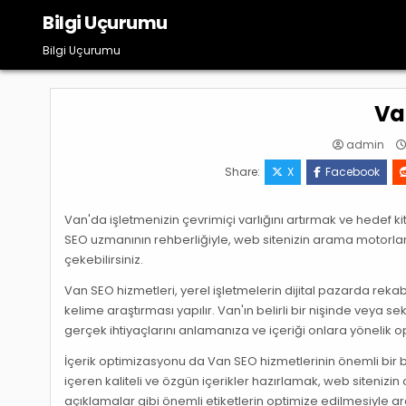
Skip
Bilgi Uçurumu
to
content
Bilgi Uçurumu
Va
admin
Share:
X
Facebook
Van'da işletmenizin çevrimiçi varlığını artırmak ve hedef kit
SEO uzmanının rehberliğiyle, web sitenizin arama motorları
çekebilirsiniz.
Van SEO hizmetleri, yerel işletmelerin dijital pazarda reka
kelime araştırması yapılır. Van'ın belirli bir nişinde veya s
gerçek ihtiyaçlarını anlamanıza ve içeriği onlara yönelik 
İçerik optimizasyonu da Van SEO hizmetlerinin önemli bir bil
içeren kaliteli ve özgün içerikler hazırlamak, web sitenizin o
açıklamalar gibi önemli etiketlerin optimize edilmesiyle a