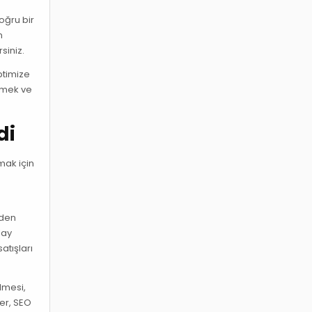
oğru bir
n
siniz.
ptimize
etmek ve
di
mak için
iden
lay
atışları
lmesi,
ler, SEO