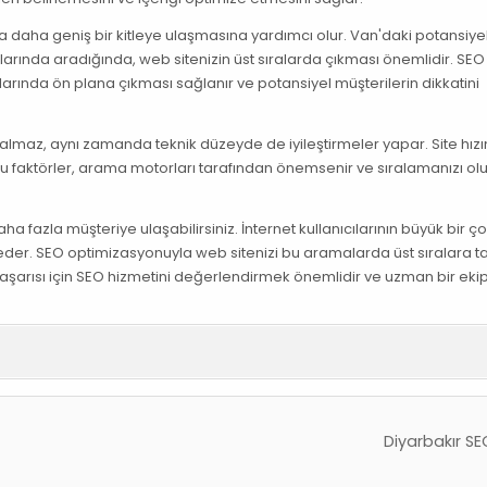
a daha geniş bir kitleye ulaşmasına yardımcı olur. Van'daki potansiye
rlarında aradığında, web sitenizin üst sıralarda çıkması önemlidir. SEO
rında ön plana çıkması sağlanır ve potansiyel müşterilerin dikkatini
almaz, aynı zamanda teknik düzeyde de iyileştirmeler yapar. Site hızını 
. Bu faktörler, arama motorları tarafından önemsenir ve sıralamanızı ol
a fazla müşteriye ulaşabilirsiniz. İnternet kullanıcılarının büyük bir 
 eder. SEO optimizasyonuyla web sitenizi bu aramalarda üst sıralara t
 başarısı için SEO hizmetini değerlendirmek önemlidir ve uzman bir eki
Diyarbakır SE