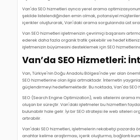
Van'da SEO hizmetleri ayrıca yerel arama optimizasyonunu 
şekilde listelendiğinden emin olmak, potansiyel müşteriler
içerikler oluşturarak, Van'daki arama sorgularında üst sıra
Van SEO hizmetleri işletmenizin çevrimiçi başarısını artırma
ederek daha fazla organik trafik çekebilir ve hedef kitleniz
işletmenizin büyümesini desteklemek için SEO hizmetlerin
Van’da SEO Hizmetleri: İn
Van, Türkiye'nin Doğu Anadolu Bölgesi'nde yer alan önemli b
SEO hizmetlerine olan ilgisi artmaktadır. İnternetin yaygınlaş
güçlendirmeyi hedeflemektedir. Bu noktada, Van'da SEO h
SEO (Search Engine Optimization), web sitelerini arama mot
oluşan bir süreçtir. Van'daki işletmeler bu hizmetten fayd
bulunabilir hale gelir. İyi bir SEO stratejisi ile web siteler
artırabilir.
Van'daki SEO hizmetleri, işletmelerin rekabetçi pazarda ön
anahtar kelime araştırması, içerik oluşturma, bağlantı kur