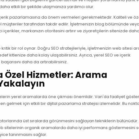
 daha etkili bir şekilde ulaşmanıza yardımcı olur.
n içerik pazarlamasına da önem vermeleri gerekmektedir. Kaliteli ve ö
müşteriler tarafından takdir edilir. İşletmenizin blog bölümünde vey
çerikler, markanızın otoritesini artırır ve ziyaretçilerin sitenizde dah
 kritik bir rol oynar. Doğru SEO stratejileriyle, işletmenizin web sitesi 
edef kitlenize daha kolay ulaşabilirsiniz. Ayrıca, yerel SEO ve içerik
aşarısını daha da artırabilirsiniz.
 Özel Hizmetler: Arama
 Yakalayın
melerin yerel aramalarda öne çıkması önemlidir. Van'da faaliyet göste
 gelmek için etkili bir dijital pazarlama stratejisi izlemelidir. Bu nokt
torlarında üst sıralarda görünmesini sağlayan tekniklerin bütünüdür
eb sitelerinin organik aramalarda daha iyi performans göstermesini s
 iyice tanınmasını sağlar.