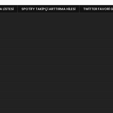
 LISTESI
SPOTIFY TAKIPÇI ARTTIRMA HILESI
TWITTER FAVORI G