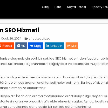
Giriş
Liste
Sayfa Listesi
Spotify Tak
n SEO Hizmeti
Posted
Ocak 26, 2024
Uncategorized
in
Reddit
VK
Digg
Linkedin
Mix
lenize ulaşmak için etkili bir şekilde SEO hizmetlerinden faydalanabilirs
nda üst sıralarda görünmesini sağlayabilir ve potansiyel müşterilerin
bet avantajı elde etmesine yardımcı olur. İlk adım olarak, kapsamlı bir
ektöründe en çok aranan anahtar kelimeler belirlenir. Bu, hedef kitleniz
optimize etmenize olanak tanır.
eşenidir. İnsanların arama motorlarında aradıklarıyla ilgili değerli bil
toritesini artırır ve organik trafik elde etmenizi sağlar. Ayrıca, başlık 
rama sonuçlarında daha çekici bir şekilde görüntülenirsiniz.