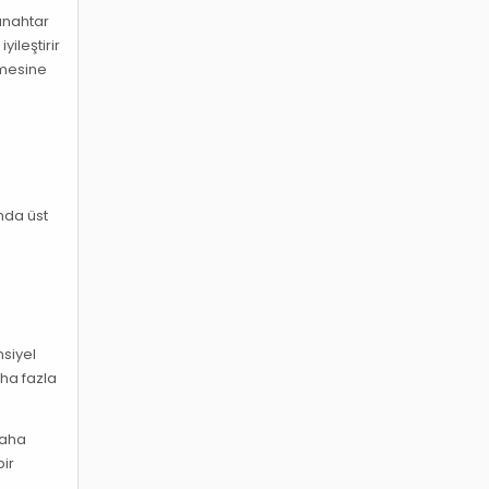
 anahtar
yileştirir
tmesine
nda üst
nsiyel
aha fazla
daha
bir