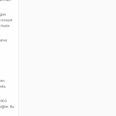
zgün
a sosyal
a fazla
arama
ren
ada,
. SEO
ağlar. Bu