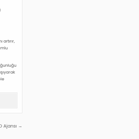
l
artırır,
umlu
çoğunluğu
aşıyarak
ple
O Ajansı →