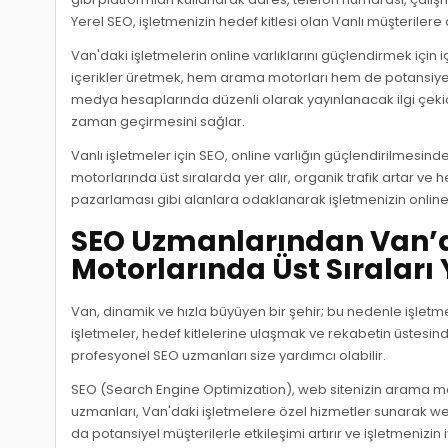
Yerel SEO, işletmenizin hedef kitlesi olan Vanlı müşterilere
Van'daki işletmelerin online varlıklarını güçlendirmek içi
içerikler üretmek, hem arama motorları hem de potansiyel 
medya hesaplarında düzenli olarak yayınlanacak ilgi çekici i
zaman geçirmesini sağlar.
Vanlı işletmeler için SEO, online varlığın güçlendirilmesinde
motorlarında üst sıralarda yer alır, organik trafik artar ve h
pazarlaması gibi alanlara odaklanarak işletmenizin online b
SEO Uzmanlarından Van’a
Motorlarında Üst Sıraları
Van, dinamik ve hızla büyüyen bir şehir; bu nedenle işlet
işletmeler, hedef kitlelerine ulaşmak ve rekabetin üstesinden
profesyonel SEO uzmanları size yardımcı olabilir.
SEO (Search Engine Optimization), web sitenizin arama mo
uzmanları, Van'daki işletmelere özel hizmetler sunarak w
da potansiyel müşterilerle etkileşimi artırır ve işletmenizin