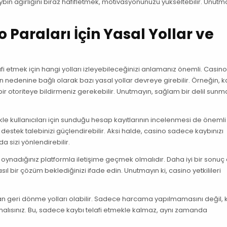
aybın ağırlığını biraz hafifletmek, motivasyonunuzu yükseltebilir. Unutm
 Paraları İçin Yasal Yollar ve
telafi etmek için hangi yolları izleyebileceğinizi anlamanız önemli. Casin
ın nedenine bağlı olarak bazı yasal yollar devreye girebilir. Örneğin, 
z bir otoriteye bildirmeniz gerekebilir. Unutmayın, sağlam bir delil sunma
ikle kullanıcıları için sunduğu hesap kayıtlarının incelenmesi de önemli 
destek talebinizi güçlendirebilir. Aksi halde, casino sadece kaybınızı
izi yönlendirebilir.
yun oynadığınız platformla iletişime geçmek olmalıdır. Daha iyi bir sonu
ıl bir çözüm beklediğinizi ifade edin. Unutmayın ki, casino yetkilileri
 geri dönme yolları olabilir. Sadece harcama yapılmamasını değil, 
alısınız. Bu, sadece kaybı telafi etmekle kalmaz, aynı zamanda