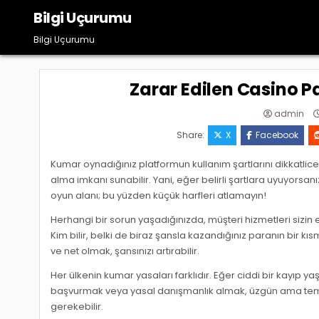
Skip
Bilgi Uçurumu
to
content
Bilgi Uçurumu
Zarar Edilen Casino 
admin
Share:
X
Facebook
Kumar oynadığınız platformun kullanım şartlarını dikkatlice 
alma imkanı sunabilir. Yani, eğer belirli şartlara uyuyorsanız
oyun alanı; bu yüzden küçük harfleri atlamayın!
Herhangi bir sorun yaşadığınızda, müşteri hizmetleri sizin en
Kim bilir, belki de biraz şansla kazandığınız paranın bir kısm
ve net olmak, şansınızı artırabilir.
Her ülkenin kumar yasaları farklıdır. Eğer ciddi bir kayıp
başvurmak veya yasal danışmanlık almak, üzgün ama temkinli
gerekebilir.