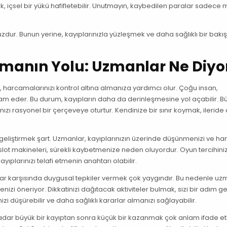
, içsel bir yükü hafifletebilir. Unutmayın, kaybedilen paralar sadece 
r. Bunun yerine, kayıplarınızla yüzleşmek ve daha sağlıklı bir bakış
rmanın Yolu: Uzmanlar Ne Diyo
 harcamalarınızı kontrol altına almanıza yardımcı olur. Çoğu insan,
 eder. Bu durum, kayıpların daha da derinleşmesine yol açabilir. B
ınızı rasyonel bir çerçeveye oturtur. Kendinize bir sınır koymak, ilerid
iştirmek şart. Uzmanlar, kayıplarınızın üzerinde düşünmenizi ve ha
 slot makineleri, sürekli kaybetmenize neden oluyordur. Oyun tercihini
ıplarınızı telafi etmenin anahtarı olabilir.
plar karşısında duygusal tepkiler vermek çok yaygındır. Bu nedenle uz
izi öneriyor. Dikkatinizi dağıtacak aktiviteler bulmak, sizi bir adım g
zi düşürebilir ve daha sağlıklı kararlar almanızı sağlayabilir.
kadar büyük bir kayıptan sonra küçük bir kazanmak çok anlam ifade e