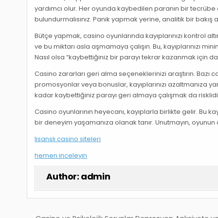
yardımcı olur. Her oyunda kaybedilen paranın bir tecrübe o
bulundurmalısınız. Panik yapmak yerine, analitik bir bakış 
Bütçe yapmak, casino oyunlarında kayıplarınızı kontrol altına
ve bu miktarı asla aşmamaya çalışın. Bu, kayıplarınızı mini
Nasıl olsa “kaybettiğiniz bir parayı tekrar kazanmak için 
Casino zararları geri alma seçeneklerinizi araştırın. Bazı cas
promosyonlar veya bonuslar, kayıplarınızı azaltmanıza y
kadar kaybettiğiniz parayı geri almaya çalışmak da risklidi
Casino oyunlarının heyecanı, kayıplarla birlikte gelir. Bu kay
bir deneyim yaşamanıza olanak tanır. Unutmayın, oyunun 
lisanslı casino siteleri
hemen inceleyin
Author:
admin