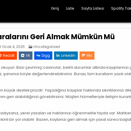
Giriş
Liste
Sayfa Listesi
Spotify Tak
Paralarını Geri Almak Mümkün Mü
Posted
Ocak 4, 2025
Uncategorized
in
Reddit
VK
Digg
Linkedin
Mix
okuyun. Bazı çevrimiçi casinolar, belirli durumlar altında kayıplarınızı 
, şansınızı böyle değerlendirebilirsiniz. Burası, tüm kuralların yazılı ol
 büyük destekçinizdir. Yaşadığınız kayıplar hakkında sıkıntılarınızı dile
ını geri alabildiğinizi görebilirsiniz. Müşteri hizmetleriyle iletişim kura
 yaşadıysanız, yerel yasaları ve haklarınızı öğrenmekte fayda var. Mah
 bir yol olabilir. Bazen, kaybınızı geri almak için yasal süreci başl