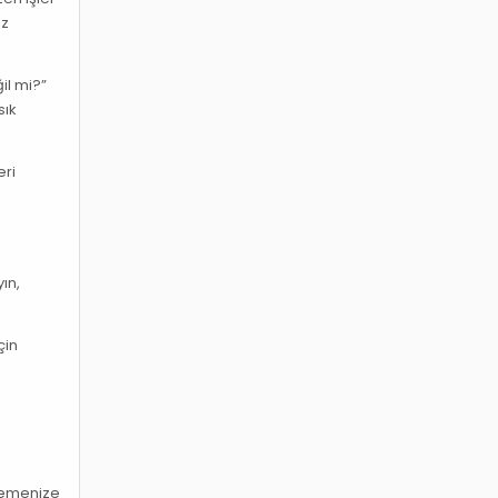
iz
il mi?”
sık
eri
yın,
çin
rlemenize