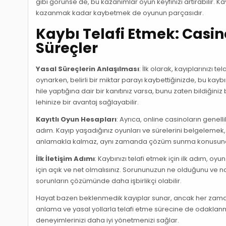
gibi görünse de, bu kazanımlar oyun keyfinizi artırabilir. K
kazanmak kadar kaybetmek de oyunun parçasıdır.
Kaybı Telafi Etmek: Casino
Süreçler
Yasal Süreçlerin Anlaşılması
: İlk olarak, kayıplarınızı 
oynarken, belirli bir miktar parayı kaybettiğinizde, bu kayb
hile yaptığına dair bir kanıtınız varsa, bunu zaten bildiğini
lehinize bir avantaj sağlayabilir.
Kayıtlı Oyun Hesapları
: Ayrıca, online casinoların genell
adım. Kayıp yaşadığınız oyunları ve sürelerini belgelemek, 
anlamakla kalmaz, aynı zamanda çözüm sunma konusunda s
İlk İletişim Adımı
: Kaybınızı telafi etmek için ilk adım, o
için açık ve net olmalısınız. Sorununuzun ne olduğunu ve nas
sorunların çözümünde daha işbirlikçi olabilir.
Hayat bazen beklenmedik kayıplar sunar, ancak her zaman
anlama ve yasal yollarla telafi etme sürecine de odaklanm
deneyimlerinizi daha iyi yönetmenizi sağlar.