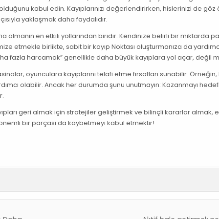
lduğunu kabul edin. Kayıplarınızı değerlendirirken, hislerinizi de gö
açısıyla yaklaşmak daha faydalıdır.
 almanın en etkili yollarından biridir. Kendinize belirli bir miktarda pa
mize etmekle birlikte, sabit bir kayıp Noktası oluşturmanıza da yardımcı
daha fazla harcamak” genellikle daha büyük kayıplara yol açar, değil m
inolar, oyunculara kayıplarını telafi etme fırsatları sunabilir. Örneğin, b
ardımcı olabilir. Ancak her durumda şunu unutmayın: Kazanmayı hede
r.
ıpları geri almak için stratejiler geliştirmek ve bilinçli kararlar almak, 
önemli bir parçası da kaybetmeyi kabul etmektir!