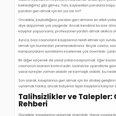
beklediğimiz gibi gitmez. Yani, kaybedilen paralarla başa 
paraları geri almak için bir yol var mı?
Öncelikle, kaybettiğiniz paraları geri almanın en etkili yo
diye düşünmek çok yaygındır. Ancak kendinizi bu kısır dön
kayıplar yaşıyorsanız, profesyonel yardım almak akıllıca ol
Ayrıca, bazı casinoların kayıplarınızı telafi etmek için sun
almak için bunlardan yararlanabilirsiniz. Birçok casino, s
kampanyaların ayrıntılarını incelemek çok önemlidir; çünkü h
Bir diğer seçenek de yasal yollara başvurmak. Eğer kazanç
casinonun lisansını kontrol edin. Lisanslı bir operatörle güve
yasal süreçler zaman alabilir ve karmaşık olabilir, bu neden
Son olarak, kayıplarınızı geri almak için bir strateji geliş
oynamak harika, ancak bütçenizi aşan kayıplara karşı bir s
Talihsizlikler ve Talepler
Rehberi
Öncelikle, kayıplarınızı anlamak önemlidir. Hangi oyunlarda