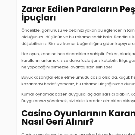
Zarar Edilen Paraların Peş
İpuçları
Öncelikle, gönlünüzü ve cebinizi yakan bu eğlencenin tam 
olduğunuzu düşünün ve bu rakama sadık kalın. Kendinizi
düşebilirsiniz. Bir nevi kumar bağımlılığına giden kapıyı ara
Her oyun, kendine has dinamiklere sahiptir. Poker, blackjack
kurallarını anlamak, size daha fazla şans katabilir. Bilgi, 
ne yapacağını bilmezse, avantaj sizin elinizde!
Büyük kazançlar elde etme umudu cazip olsa da, küçük hed
kazanmayı hedefliyorsanız, bu rakama ulaştığınızda durun.
Kumar oynamak bazen duygusal açıdan sarsıcı olabilir. Kay
Duygularınızı yönetmek, sizi akılcı kararlar almaktan alıkoy
Casino Oyunlarının Karanl
Nasıl Geri Alınır?
Casino oyunlarının heyecanı, insanları bir anda içine çeke