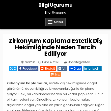
Skip
Bilgi Uçurumu
to
content
Bilgi Uçurumu
Menu
Zirkonyum Kaplama Estetik Diş
Hekimliğinde Neden Tercih
Ediliyor
Posted
admin
Ekim 4, 2025
Uncategorized
in
X
Facebook
Reddit
VK
Digg
Linkedin
Mix
Zirkonyum kaplamalar
, estetik diş hekimliğinde doğal
görünümü, dayanıklılığı ve biyouyumluluğu ile ön plana
çıkıyor. Peki, bu kaplamalar neden bu kadar popüler? Bunun
birkaç nedeni var. Öncelikle, zirkonyum kaplamalar,
dişlerinizin doğal yapısına en yakın görünümü sağlıyor. Diğer
kaplama türlerine göre daha az opak olan zirkonyum, ışığı