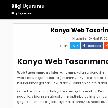
Skip
Bilgi Uçurumu
to
content
Bilgi Uçurumu
Konya Web Tasarimi
admin
Mart 17, 20
Share:
X
Facebook
Konya Web Tasarımında
Web tasarımında slider kullanımı
, kullanıcı deneyimini
web sitenizin görsel çekiciliğini artırır ve ziyaretçilerin d
bulundurmak gerekir. Peki, slider kullanırken nelere dikkat
Öncelikle, slider’ların hızlı yüklenmesi çok önemlidir. Kulla
nedenle, slider’ınızın görsellerinin optimize edilmiş olması g
geçerken önemli bilgileri kaçırmak istemez. Bu nedenle, her