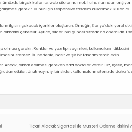
ünümüzde birçok kullanıcı, web sitelerine mobil cihazlarından erişiyor.
alışması gerekir. Bunun için responsive tasarım kullanmak, kullanıcı
nların ilgisini çekecek içerikler oluşturun. Örneğin, Konya’daki yerel etki
dikkatini çekebilir. Ayrıca, slider’ınızı güncel tutmak da önemlidir. Esk
p olması gerekir. Renkler ve yazı tipi seçimleri, kullanıcıların dikkatini
rulmasını istemez. Bu nedenle, basit ve şık bir tasarım tercih edin.
ar. Ancak, dikkat edilmesi gereken bazı noktalar vardır. Hız, içerik, mob
udan etkiler. Unutmayın, iyi bir slider, kullanıcıların sitenizde daha faz
i
Ticari Alacak Sigortasi İle Musteri Odeme Riskin