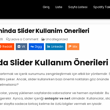
Giriş
Liste
Sayfa Listesi
Spotify Tak
nda Slider Kullanim Onerileri
on
Posted
26
Leave a Comment
Uncategorized
Konya
in
Web
Reddit
VK
Digg
Linkedin
Mix
Tasariminda
Slider
Kullanim
Onerileri
 Slider Kullanım Önerileri
 artırmak ve içerik sunumunu zenginleştirmek için etkili bir yöntemdir. S
ikkatini çeker. Ancak, slider kullanırken bazı önemli noktaları göz önünde
 etmelisiniz?
nıcılar, yavaş yüklenen sayfalarda sabırsızlanır ve hemen ayrılabilir. Bu
erekir. Ayrıca, slider içeriği
anlaşılır ve net
olmalıdır. Kullanıcılar, sli
 slaytta sadece birkaç kelime ile özlü bilgiler vermek en iyisidir.