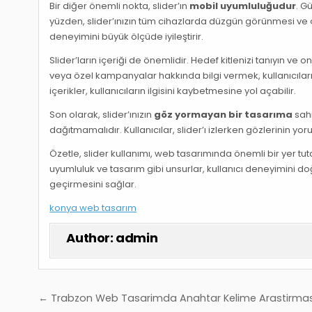
Bir diğer önemli nokta, slider’ın
mobil uyumluluğudur
. G
yüzden, slider’ınızın tüm cihazlarda düzgün görünmesi ve ç
deneyimini büyük ölçüde iyileştirir.
Slider’ların içeriği de önemlidir. Hedef kitlenizi tanıyın ve o
veya özel kampanyalar hakkında bilgi vermek, kullanıcıların 
içerikler, kullanıcıların ilgisini kaybetmesine yol açabilir.
Son olarak, slider’ınızın
göz yormayan bir tasarıma
sahi
dağıtmamalıdır. Kullanıcılar, slider’ı izlerken gözlerinin yo
Özetle, slider kullanımı, web tasarımında önemli bir yer tut
uyumluluk ve tasarım gibi unsurlar, kullanıcı deneyimini doğr
geçirmesini sağlar.
konya web tasarım
Author:
admin
Yazı
← Trabzon Web Tasarimda Anahtar Kelime Arastirmas