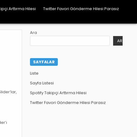
ipçi Arttırma Hilesi
Twitter Favori Gönderme Hilesi Parasız
Ara
ARA
SAYFALAR
Liste
Sayfa Listesi
lider’lar,
Spotify Takipçi Arttırma Hilesi
Twitter Favori Gönderme Hilesi Parasız
der’ı