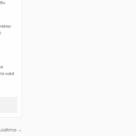
 Bu
nlikler
i
il
la vakit
i Azaltma →