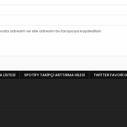
osta adresim ve site adresim bu tarayıcıya kaydedilsin.
 LISTESI
SPOTIFY TAKIPÇI ARTTIRMA HILESI
TWITTER FAVORI G