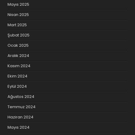
Mayıs 2025
Nisan 2025
Mart 2025
Şubat 2025
Ocak 2025
Aralık 2024
Kasım 2024
Ekim 2024
Eylül 2024
Ağustos 2024
Temmuz 2024
Haziran 2024
Mayıs 2024