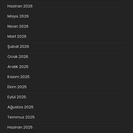
Haziran 2026
Mayıs 2026
Nisan 2026
Mart 2026
Şubat 2026
Ocak 2026
Aralık 2025
Kasım 2025
Ekim 2025
Eylül 2025
Ağustos 2025
Temmuz 2025
Haziran 2025