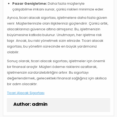
Pazar Genişletme:
Daha fazla müşteriyle
çalışabilme imkanı sunar, çünkü riskleri minimize eder.
Ayrıca, ticari alacak sigortası, işletmelere daha fazla güven
verir. Müşterilerinizle olan ilişkilerinizi güçlendirir. Çünkü artık,
alacaklarınızı güvence altına almışsınız. Bu, işletmenizin
büyümesine katkıda bulunur. Unutmayın, her işletme risk
taşır. Ancak, bu riski yönetmek sizin elinizde. Ticari alacak
sigortası, bu yönetim sürecinde en büyük yardımcınız
olabilir.
Sonuç olarak, ticari alacak sigortası, işletmeler için önemli
bir finansal araçtır. Müşteri ödeme risklerini azaltarak,
işletmenizin sürdürülebilirliğini artırır. Bu sigortayı
değerlendirmek, gelecekteki finansal sağlığınız için akıllıca
bir adım olacaktır.
Ticari Alacak Sigortası
Author:
admin