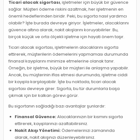
Ticari alacak sigortası
, işletmeler için büyük bir güvence
sağlar. Müşteri ödeme riskini azaltmak, her işletmenin en
önemli hedeflerinden biridir. Peki, bu sigorta nasıl yardımcı
olabilir? İşte burada devreye giriyor. İşletmeler, alacaklarını
güvence altına alarak, nakit akışlarını koruyabilirler. Bu,
birçok küçük ve orta ölçekli işletme için hayati önem taşır.
Ticari alacak sigortası, işletmelerin alacaklarını sigorta
ettirerek, müşterilerin ödemelerini yapmaması durumunda
finansal kayıplarını minimize etmelerine olanak tanır.
Örneğin, bir işletme, büyük bir müşteri ile anlaşma yapabilir.
Ancak, bu müşterinin iflas etmesi durumunda, işletme ciddi
bir kayıpla karşılaşabilir. İşte bu noktada, ticari alacak
sigortası devreye girer. Sigorta, bu tür durumlarla başa
çıkmak için bir kalkan görevi görür.
Bu sigortanın sağladığı bazı avantajlar şunlardır:
Finansal Güvence:
Alacaklarınızın bir kısmını sigorta
ettirerek, kayıplarınızı azaltabilirsiniz.
Nakit Akışı Yönetimi:
Ödemelerinizi zamanında
alarak, nakit akışınızı düzenleyebilirsiniz.